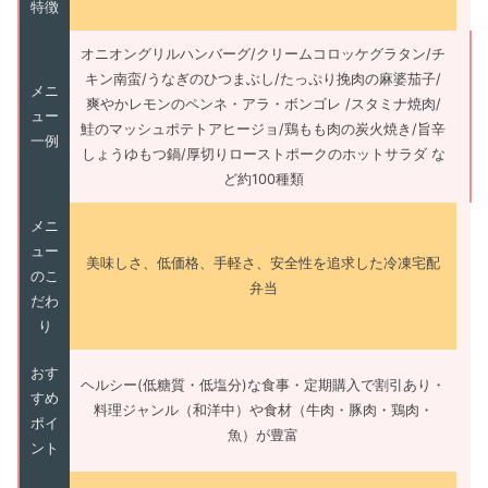
特徴
オニオングリルハンバーグ/クリームコロッケグラタン/チ
キン南蛮/うなぎのひつまぶし/たっぷり挽肉の麻婆茄子/
メニ
爽やかレモンのペンネ・アラ・ボンゴレ /スタミナ焼肉/
ュー
鮭のマッシュポテトアヒージョ/鶏もも肉の炭火焼き/旨辛
一例
しょうゆもつ鍋/厚切りローストポークのホットサラダ な
ど約100種類
メニ
ュー
美味しさ、低価格、手軽さ、安全性を追求した冷凍宅配
のこ
弁当
だわ
り
おす
ヘルシー(低糖質・低塩分)な食事・定期購入で割引あり・
すめ
料理ジャンル（和洋中）や食材（牛肉・豚肉・鶏肉・
ポイ
魚）が豊富
ント