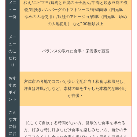
メニ
和え/エビマヨ/鶏肉と豆腐の玉子あん/牛肉と焼き豆腐の煮
ュー
物/粗挽きハンバーグのトマトソース/青椒肉絲（四元豚
一例
ゆめの大地使用）/銀鮭のアヒージョ/酢豚（四元豚 ゆめ
の大地使用） など100種類以上
メニ
ュー
のこ
バランスの取れた食事・栄養素が豊富
だわ
り
おす
宮津市の各地でコスパが安い宅配弁当！和食は和風だし、
すめ
洋食は洋風だしなど、素材の味を生かした本格的な味付け
ポイ
が自慢・
ント
こん
な方
忙しくて自炊する時間がない方、健康的な食事を求める
に特
方、好きな時に好きなだけ食事を楽しみたい方、自分のラ
にお
イフスタイルに合った食事を選びたい方・節約を目指す方