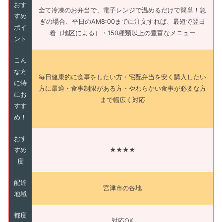
おす
全て冷凍のお弁当で、電子レンジで温めるだけで簡単！急
すめ
ぎの場合、平日のAM8:00までに注文すれば、最短で翌日
ポイ
着（地区による）・150種類以上の豊富なメニュー
ント
こん
な方
毎日健康的に食事をしたい方・宅配弁当を安く購入したい
に特
方に最適・食事制限がある方・やわらかい食事が必要な方
にお
まで幅広く対応
すす
め！
おす
すめ
★★★★
度
配達
宮津市の各地
地域
都度
対応OK