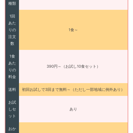
種類
1回
あた
りの
1食～
注文
数
1食
あた
390円～（お試し10食セット）
りの
料金
送料
初回お試しで3回まで無料～（ただし一部地域に例外あり）
お試
しセ
あり
ット
おか