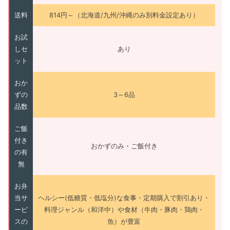
送料
814円～（北海道/九州/沖縄のみ別料金設定あり）
お試
しセ
あり
ット
おか
ずの
3～6品
品数
ご飯
付き
おかずのみ・ご飯付き
の有
無
お弁
当サ
ヘルシー(低糖質・低塩分)な食事・定期購入で割引あり・
ービ
料理ジャンル（和洋中）や食材（牛肉・豚肉・鶏肉・
スの
魚）が豊富