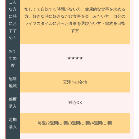
こん
な方
忙しくて自炊する時間がない方、健康的な食事を求める
に特
方、好きな時に好きなだけ食事を楽しみたい方、自分の
にお
ライフスタイルに合った食事を選びたい方・節約を目指
すす
す方
め！
おす
すめ
★★★★
度
配達
宮津市の各地
地域
都度
対応OK
購入
定期
毎週/2週間に1回/3週間に1回/4週間に1回
購入