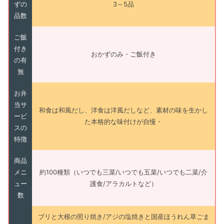
ずの
3～5品
品数
ご飯
付き
おかずのみ・ご飯付き
の有
無
お弁
当サ
和食は和風だし、洋食は洋風だしなど、素材の味を生かし
ービ
た本格的な味付けが自慢・
スの
特徴
商品
メニ
約100種類（いつでも三菜/いつでも五菜/いつでも二菜/介
ュー
護食/アラカルトなど）
数
ブリと大根の照り焼き/アジの塩焼きと国産ほうれん草ごま