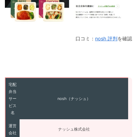
口コミ：
nosh 評判
を確認
宅配
弁当
サー
nosh（ナッシュ）
ビス
名
運営
ナッシュ株式会社
会社