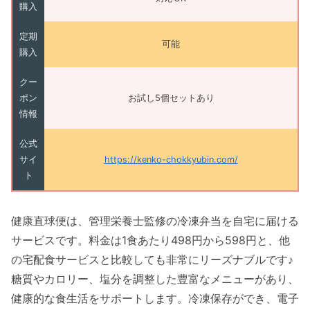
購入
定期
可能
購入
クー
ポン
お試し5個セットあり
情報
公式
サイ
https://kenko-chokkyubin.com/
ト
健康直球便は、管理栄養士監修の冷凍弁当を自宅に届ける
サービスです。料金は1食あたり498円から598円と、他
の宅配食サービスと比較しても非常にリーズナブルです♪
糖質やカロリー、塩分を調整した豊富なメニューがあり、
健康的な食生活をサポートします。冷凍保存ができ、電子