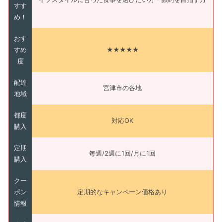
すす
め！
おす
すめ
★★★★★
度
配達
宮津市の各地
地域
都度
対応OK
購入
定期
毎週/2週に1回/月に1回
購入
クー
ポン
定期的なキャンペーン価格あり
情報