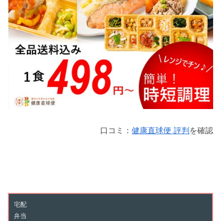
口コミ：
健康直球便 評判
を確認
宅配
弁当