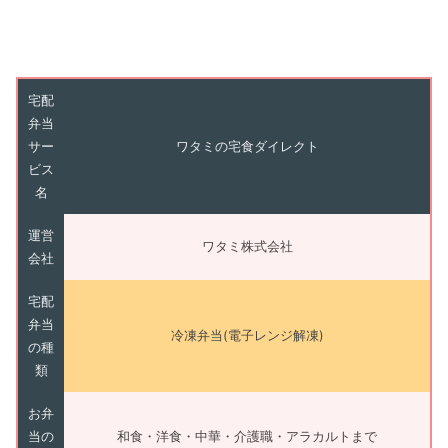
宅配
弁当
サー
ワタミの宅食ダイレクト
ビス
名
運営
ワタミ株式会社
会社
宅配
弁当
冷凍弁当(電子レンジ解凍)
の種
類
お弁
当の
和食・洋食・中華・介護職・アラカルトまで