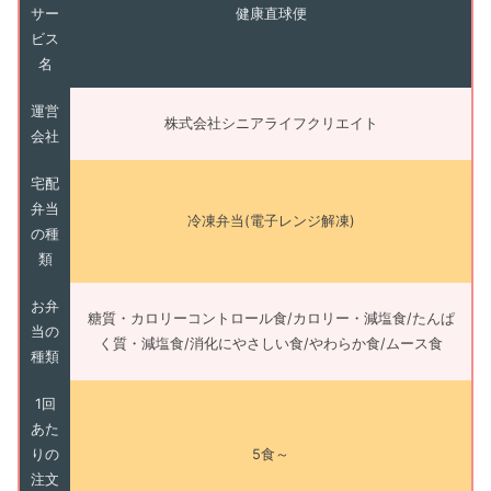
サー
健康直球便
ビス
名
運営
株式会社シニアライフクリエイト
会社
宅配
弁当
冷凍弁当(電子レンジ解凍)
の種
類
お弁
糖質・カロリーコントロール食/カロリー・減塩食/たんぱ
当の
く質・減塩食/消化にやさしい食/やわらか食/ムース食
種類
1回
あた
りの
5食～
注文