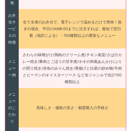
無
お弁
当サ
全て冷凍のお弁当で、電子レンジで温めるだけで簡単！急
ービ
ぎの場合、平日のAM8:00までに注文すれば、最短で翌日
スの
着（地区による）・150種類以上の豊富なメニュー
特徴
さわらの味噌がけ/鶏肉のクリーム煮/チキン南蛮/さばのカ
メニ
レー焼き/豚肉とごぼうの甘辛煮/ホキの和風あんかけ/ぶり
ュー
の照り焼き/赤魚のみりん焼き/厚揚げと白菜の炒め物/牛肉
一例
とピーマンのオイスターソース など全ジャンルで合計100
種類以上
メニ
ュー
のこ
美味しさ・価格の安さ・都度購入の手軽さ
だわ
り