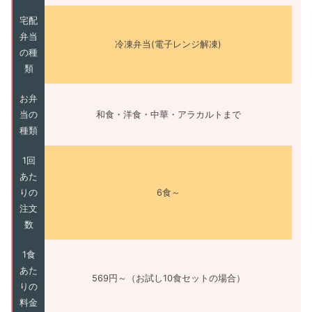
宅配
弁当
冷凍弁当(電子レンジ解凍)
の種
類
お弁
当の
和食・洋食・中華・アラカルトまで
種類
1回
あた
りの
6食～
注文
数
1食
あた
569円～（お試し10食セットの場合）
りの
料金