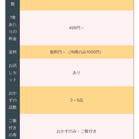
数
1食
あた
498円～
りの
料金
送料
無料円～（沖縄のみ1000円）
お試
しセ
あり
ット
おか
ずの
3～6品
品数
ご飯
付き
おかずのみ・ご飯付き
の有