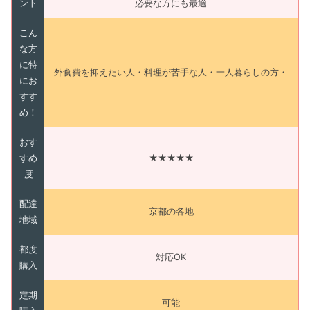
ント
必要な方にも最適
こん
な方
に特
外食費を抑えたい人・料理が苦手な人・一人暮らしの方・
にお
すす
め！
おす
すめ
★★★★★
度
配達
京都の各地
地域
都度
対応OK
購入
定期
可能