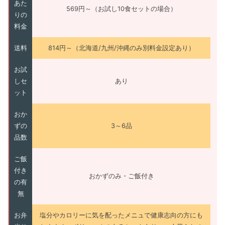
あた
569円～（お試し10食セットの場合）
りの
料金
送料
814円～（北海道/九州/沖縄のみ別料金設定あり）
お試
しセ
あり
ット
おか
ずの
3～6品
品数
ご飯
付き
おかずのみ・ご飯付き
の有
無
お弁
塩分やカロリーに気を配ったメニュで健康志向の方にも