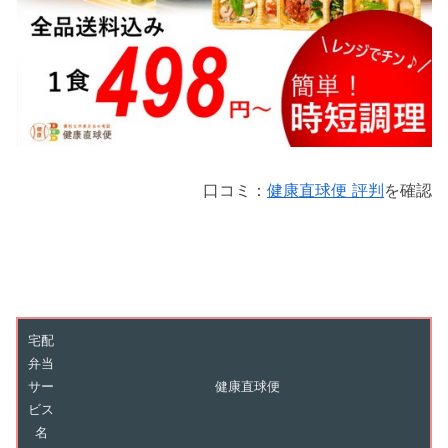
口コミ：
健康直球便 評判
を確認
宅配
弁当
サー
健康直球便
ビス
名