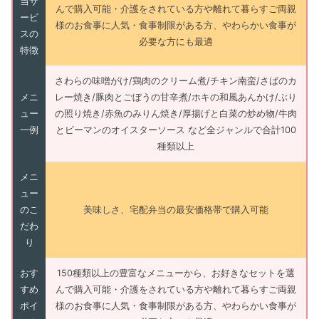
当サ
んで購入可能・介護をされている方や離れて暮らすご両親
ービ
様のお食事に人気・食事制限がある方、やわらかい食事が
スの
必要な方にも最適
特徴
さわらの味噌がけ/鶏肉のクリーム煮/チキン南蛮/さばのカ
メニ
レー焼き/豚肉とごぼうの甘辛煮/ホキの和風あんかけ/ぶり
ュー
の照り焼き/赤魚のみりん焼き/厚揚げと白菜の炒め物/牛肉
一例
とピーマンのオイスターソース など全ジャンルで合計100
種類以上
メニ
ュー
のこ
美味しさ、宅配弁当の最安価格帯で購入可能
だわ
り
おす
150種類以上の豊富なメニューから、お好きなセットを選
すめ
んで購入可能・介護をされている方や離れて暮らすご両親
ポイ
様のお食事に人気・食事制限がある方、やわらかい食事が