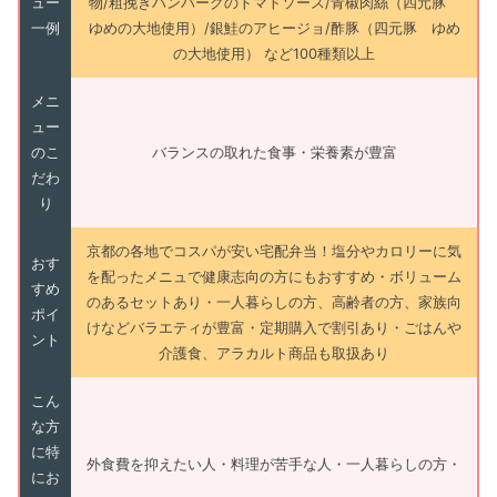
ュー
物/粗挽きハンバーグのトマトソース/青椒肉絲（四元豚
一例
ゆめの大地使用）/銀鮭のアヒージョ/酢豚（四元豚 ゆめ
の大地使用） など100種類以上
メニ
ュー
のこ
バランスの取れた食事・栄養素が豊富
だわ
り
京都の各地でコスパが安い宅配弁当！塩分やカロリーに気
おす
を配ったメニュで健康志向の方にもおすすめ・ボリューム
すめ
のあるセットあり・一人暮らしの方、高齢者の方、家族向
ポイ
けなどバラエティが豊富・定期購入で割引あり・ごはんや
ント
介護食、アラカルト商品も取扱あり
こん
な方
に特
外食費を抑えたい人・料理が苦手な人・一人暮らしの方・
にお