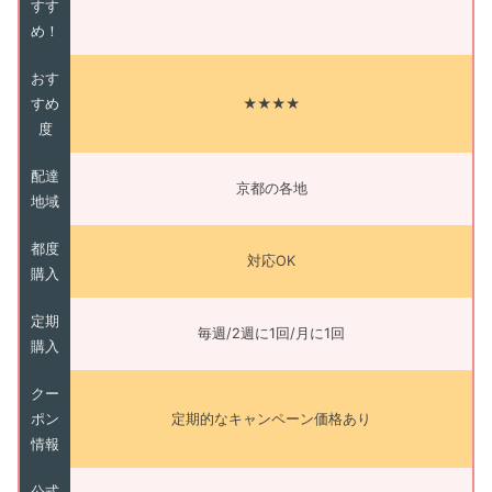
すす
め！
おす
すめ
★★★★
度
配達
京都の各地
地域
都度
対応OK
購入
定期
毎週/2週に1回/月に1回
購入
クー
ポン
定期的なキャンペーン価格あり
情報
公式