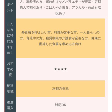
方、高齢者の方、家族向けなどバラエティが豊富・定期
ポイ
購入で割引あり・ごはんや介護食、アラカルト商品も取
ント
扱あり
こん
な方
外食費を抑えたい方、料理が苦手な方、一人暮らしの
に特
方、育児中の方、糖質制限や介護食が必要な方、健康に
にお
配慮した食事を求める方向け
すす
め！
おす
すめ
★★★★
度
配達
京都の各地
地域
都度
対応OK
購入