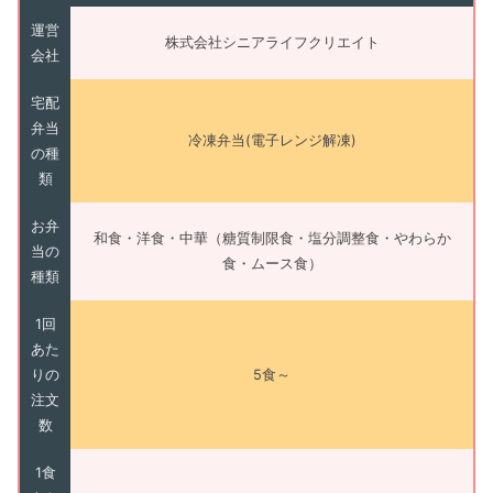
運営
株式会社シニアライフクリエイト
会社
宅配
弁当
冷凍弁当(電子レンジ解凍)
の種
類
お弁
和食・洋食・中華（糖質制限食・塩分調整食・やわらか
当の
食・ムース食）
種類
1回
あた
りの
5食～
注文
数
1食