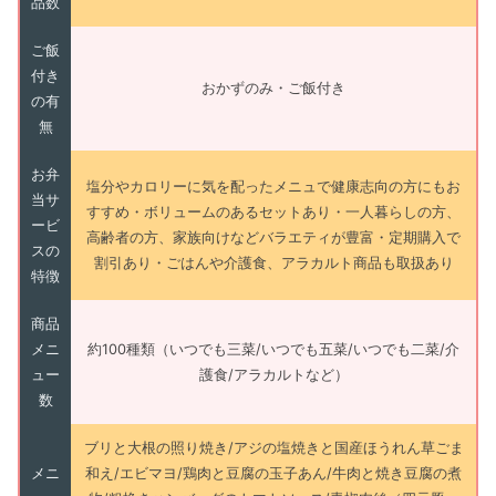
品数
ご飯
付き
おかずのみ・ご飯付き
の有
無
お弁
塩分やカロリーに気を配ったメニュで健康志向の方にもお
当サ
すすめ・ボリュームのあるセットあり・一人暮らしの方、
ービ
高齢者の方、家族向けなどバラエティが豊富・定期購入で
スの
割引あり・ごはんや介護食、アラカルト商品も取扱あり
特徴
商品
メニ
約100種類（いつでも三菜/いつでも五菜/いつでも二菜/介
ュー
護食/アラカルトなど）
数
ブリと大根の照り焼き/アジの塩焼きと国産ほうれん草ごま
メニ
和え/エビマヨ/鶏肉と豆腐の玉子あん/牛肉と焼き豆腐の煮