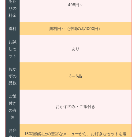
あた
498円～
りの
料金
送料
無料円～（沖縄のみ1000円）
お試
しセ
あり
ット
おか
ずの
3～6品
品数
ご飯
付き
おかずのみ・ご飯付き
の有
無
お弁
150種類以上の豊富なメニューから、お好きなセットを選