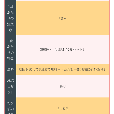
1回
あた
りの
1食～
注文
数
1食
あた
390円～（お試し10食セット）
りの
料金
送料
初回お試しで3回まで無料～（ただし一部地域に例外あり）
お試
しセ
あり
ット
おか
ずの
3～5品