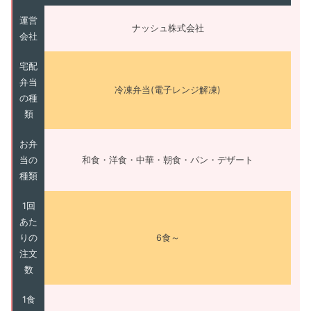
運営
ナッシュ株式会社
会社
宅配
弁当
冷凍弁当(電子レンジ解凍)
の種
類
お弁
当の
和食・洋食・中華・朝食・パン・デザート
種類
1回
あた
りの
6食～
注文
数
1食