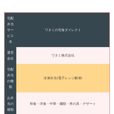
宅配
弁当
サー
ワタミの宅食ダイレクト
ビス
名
運営
ワタミ株式会社
会社
宅配
弁当
冷凍弁当(電子レンジ解凍)
の種
類
お弁
当の
和食・洋食・中華・麺類・丼の具・デザート
種類