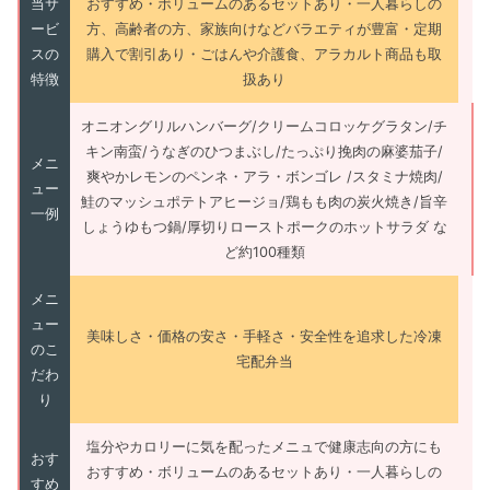
当サ
おすすめ・ボリュームのあるセットあり・一人暮らしの
ービ
方、高齢者の方、家族向けなどバラエティが豊富・定期
スの
購入で割引あり・ごはんや介護食、アラカルト商品も取
特徴
扱あり
オニオングリルハンバーグ/クリームコロッケグラタン/チ
キン南蛮/うなぎのひつまぶし/たっぷり挽肉の麻婆茄子/
メニ
爽やかレモンのペンネ・アラ・ボンゴレ /スタミナ焼肉/
ュー
鮭のマッシュポテトアヒージョ/鶏もも肉の炭火焼き/旨辛
一例
しょうゆもつ鍋/厚切りローストポークのホットサラダ な
ど約100種類
メニ
ュー
美味しさ・価格の安さ・手軽さ・安全性を追求した冷凍
のこ
宅配弁当
だわ
り
塩分やカロリーに気を配ったメニュで健康志向の方にも
おす
おすすめ・ボリュームのあるセットあり・一人暮らしの
すめ