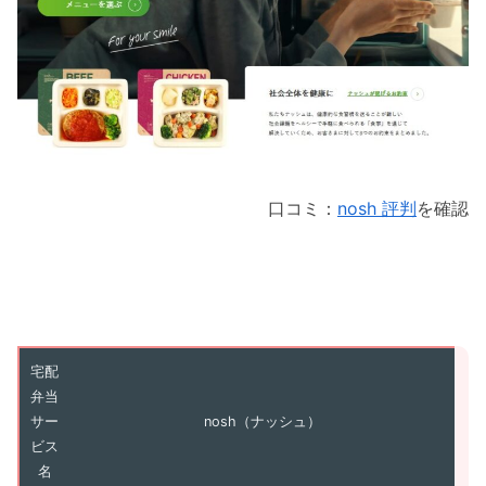
口コミ：
nosh 評判
を確認
宅配
弁当
サー
nosh（ナッシュ）
ビス
名