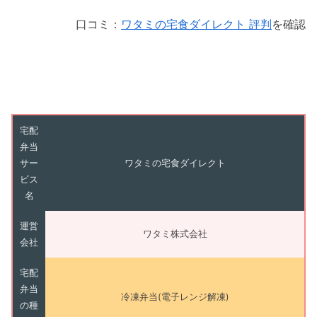
口コミ：
ワタミの宅食ダイレクト 評判
を確認
宅配
弁当
サー
ワタミの宅食ダイレクト
ビス
名
運営
ワタミ株式会社
会社
宅配
弁当
冷凍弁当(電子レンジ解凍)
の種