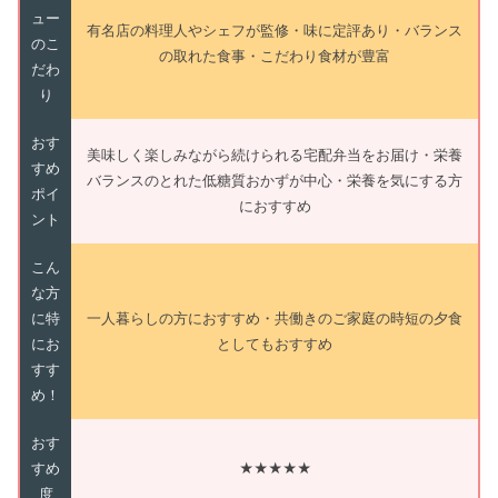
ュー
有名店の料理人やシェフが監修・味に定評あり・バランス
のこ
の取れた食事・こだわり食材が豊富
だわ
り
おす
美味しく楽しみながら続けられる宅配弁当をお届け・栄養
すめ
バランスのとれた低糖質おかずが中心・栄養を気にする方
ポイ
におすすめ
ント
こん
な方
に特
一人暮らしの方におすすめ・共働きのご家庭の時短の夕食
にお
としてもおすすめ
すす
め！
おす
すめ
★★★★★
度