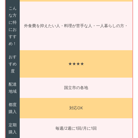
こん
な方
に特
外食費を抑えたい人・料理が苦手な人・一人暮らしの方・
にお
すす
め！
おす
すめ
★★★★
度
配達
国立市の各地
地域
都度
対応OK
購入
定期
毎週/2週に1回/月に1回
購入