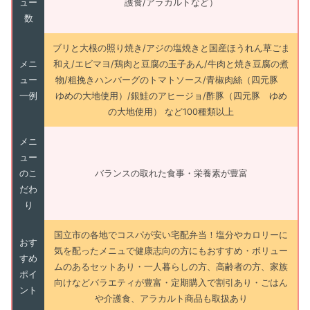
ュー
護食/アラカルトなど）
数
ブリと大根の照り焼き/アジの塩焼きと国産ほうれん草ごま
メニ
和え/エビマヨ/鶏肉と豆腐の玉子あん/牛肉と焼き豆腐の煮
ュー
物/粗挽きハンバーグのトマトソース/青椒肉絲（四元豚
一例
ゆめの大地使用）/銀鮭のアヒージョ/酢豚（四元豚 ゆめ
の大地使用） など100種類以上
メニ
ュー
のこ
バランスの取れた食事・栄養素が豊富
だわ
り
国立市の各地でコスパが安い宅配弁当！塩分やカロリーに
おす
気を配ったメニュで健康志向の方にもおすすめ・ボリュー
すめ
ムのあるセットあり・一人暮らしの方、高齢者の方、家族
ポイ
向けなどバラエティが豊富・定期購入で割引あり・ごはん
ント
や介護食、アラカルト商品も取扱あり