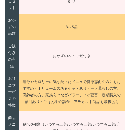
しセ
あり
ット
おか
ずの
3～5品
品数
ご飯
付き
おかずのみ・ご飯付き
の有
無
お弁
塩分やカロリーに気を配ったメニュで健康志向の方にもお
当サ
すすめ・ボリュームのあるセットあり・一人暮らしの方、
ービ
高齢者の方、家族向けなどバラエティが豊富・定期購入で
スの
割引あり・ごはんや介護食、アラカルト商品も取扱あり
特徴
商品
メニ
約100種類（いつでも三菜/いつでも五菜/いつでも二菜/介