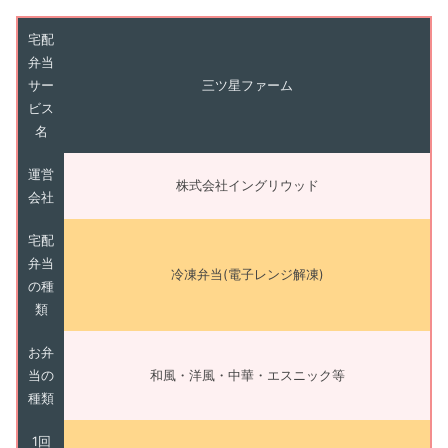
宅配
弁当
サー
三ツ星ファーム
ビス
名
運営
株式会社イングリウッド
会社
宅配
弁当
冷凍弁当(電子レンジ解凍)
の種
類
お弁
当の
和風・洋風・中華・エスニック等
種類
1回