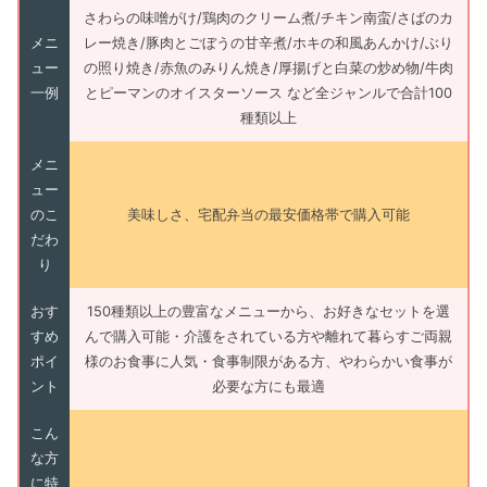
さわらの味噌がけ/鶏肉のクリーム煮/チキン南蛮/さばのカ
メニ
レー焼き/豚肉とごぼうの甘辛煮/ホキの和風あんかけ/ぶり
ュー
の照り焼き/赤魚のみりん焼き/厚揚げと白菜の炒め物/牛肉
一例
とピーマンのオイスターソース など全ジャンルで合計100
種類以上
メニ
ュー
のこ
美味しさ、宅配弁当の最安価格帯で購入可能
だわ
り
おす
150種類以上の豊富なメニューから、お好きなセットを選
すめ
んで購入可能・介護をされている方や離れて暮らすご両親
ポイ
様のお食事に人気・食事制限がある方、やわらかい食事が
ント
必要な方にも最適
こん
な方
に特