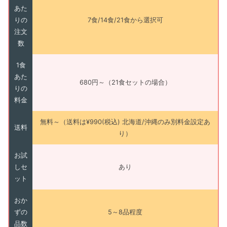
あた
りの
7食/14食/21食から選択可
注文
数
1食
あた
680円～（21食セットの場合）
りの
料金
無料～（送料は¥990(税込) 北海道/沖縄のみ別料金設定あ
送料
り）
お試
しセ
あり
ット
おか
ずの
5～8品程度
品数