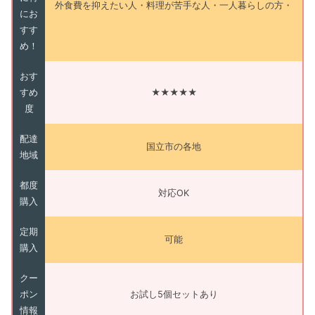
外食費を抑えたい人・料理が苦手な人・一人暮らしの方・
にお
すす
め！
おす
すめ
★★★★★
度
配達
国立市の各地
地域
都度
対応OK
購入
定期
可能
購入
クー
ポン
お試し5個セットあり
情報