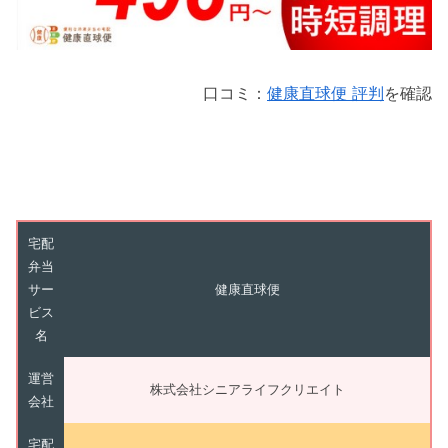
口コミ：
健康直球便 評判
を確認
宅配
弁当
サー
健康直球便
ビス
名
運営
株式会社シニアライフクリエイト
会社
宅配