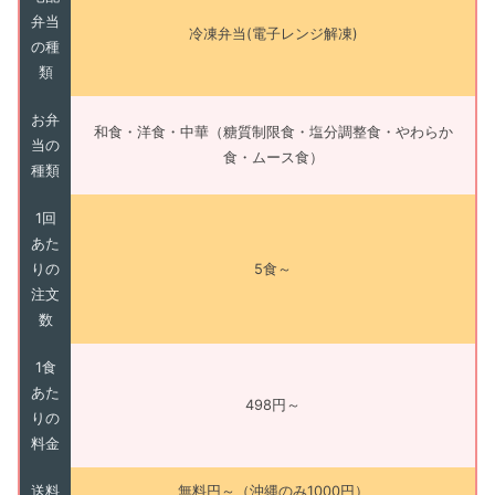
弁当
冷凍弁当(電子レンジ解凍)
の種
類
お弁
和食・洋食・中華（糖質制限食・塩分調整食・やわらか
当の
食・ムース食）
種類
1回
あた
りの
5食～
注文
数
1食
あた
498円～
りの
料金
送料
無料円～（沖縄のみ1000円）