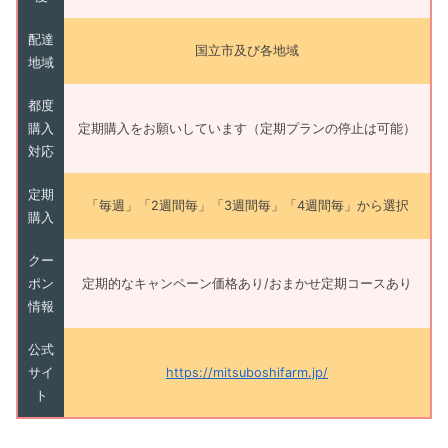
配達
国立市及び各地域
地域
都度
購入
定期購入をお願いしています（定期プランの停止は可能）
対応
定期
「毎週」「2週間毎」「3週間毎」「4週間毎」から選択
購入
クー
ポン
定期的なキャンペーン価格あり/おまかせ定期コースあり
情報
公式
サイ
https://mitsuboshifarm.jp/
ト