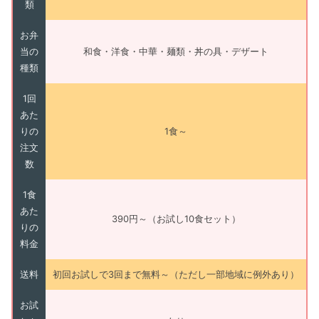
類
お弁
当の
和食・洋食・中華・麺類・丼の具・デザート
種類
1回
あた
りの
1食～
注文
数
1食
あた
390円～（お試し10食セット）
りの
料金
送料
初回お試しで3回まで無料～（ただし一部地域に例外あり）
お試