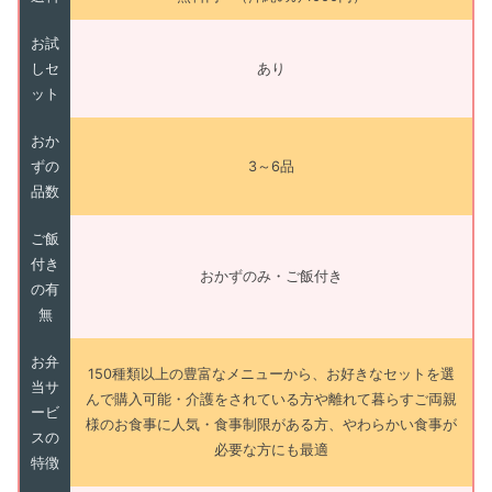
お試
しセ
あり
ット
おか
ずの
3～6品
品数
ご飯
付き
おかずのみ・ご飯付き
の有
無
お弁
150種類以上の豊富なメニューから、お好きなセットを選
当サ
んで購入可能・介護をされている方や離れて暮らすご両親
ービ
様のお食事に人気・食事制限がある方、やわらかい食事が
スの
必要な方にも最適
特徴