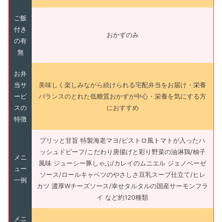
ご飯
付き
おかずのみ
の有
無
お弁
当サ
美味しく楽しみながら続けられる宅配弁当をお届け・栄養
ービ
バランスのとれた低糖質おかずが中心・栄養を気にする方
スの
におすすめ
特徴
プリッと甘旨 特製海老マヨ/ビストロ風トマトが入ったハ
ッシュドビーフ/こだわり唐揚げと彩り野菜の油淋鶏/柚子
メニ
風味 ジューシー豚しゃぶ/カレイのムニエル ジェノベーゼ
ュー
ソース/ロールキャベツのやさしさ豆乳スープ仕立て/ヒレ
一例
カツ 濃厚Wチーズソース/幸せタルタルの国産サーモンフラ
イ など約120種類
メニ