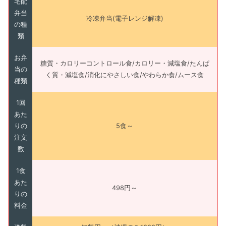
宅配
弁当
冷凍弁当(電子レンジ解凍)
の種
類
お弁
糖質・カロリーコントロール食/カロリー・減塩食/たんぱ
当の
く質・減塩食/消化にやさしい食/やわらか食/ムース食
種類
1回
あた
りの
5食～
注文
数
1食
あた
498円～
りの
料金