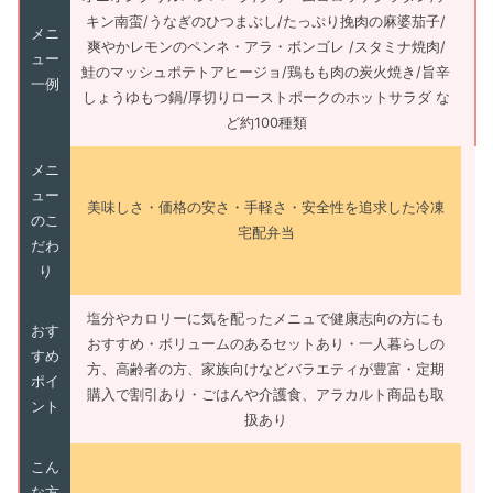
キン南蛮/うなぎのひつまぶし/たっぷり挽肉の麻婆茄子/
メニ
爽やかレモンのペンネ・アラ・ボンゴレ /スタミナ焼肉/
ュー
鮭のマッシュポテトアヒージョ/鶏もも肉の炭火焼き/旨辛
一例
しょうゆもつ鍋/厚切りローストポークのホットサラダ な
ど約100種類
メニ
ュー
美味しさ・価格の安さ・手軽さ・安全性を追求した冷凍
のこ
宅配弁当
だわ
り
塩分やカロリーに気を配ったメニュで健康志向の方にも
おす
おすすめ・ボリュームのあるセットあり・一人暮らしの
すめ
方、高齢者の方、家族向けなどバラエティが豊富・定期
ポイ
購入で割引あり・ごはんや介護食、アラカルト商品も取
ント
扱あり
こん
な方