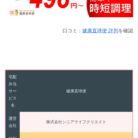
口コミ：
健康直球便 評判
を確認
宅配
弁当
サー
健康直球便
ビス
名
運営
株式会社シニアライフクリエイト
会社