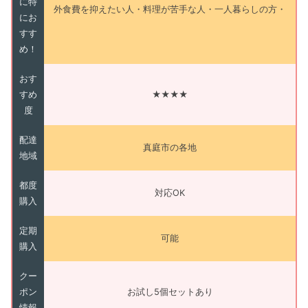
に特
外食費を抑えたい人・料理が苦手な人・一人暮らしの方・
にお
すす
め！
おす
すめ
★★★★
度
配達
真庭市の各地
地域
都度
対応OK
購入
定期
可能
購入
クー
ポン
お試し5個セットあり
情報