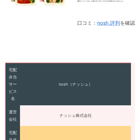
口コミ：
nosh 評判
を確認
宅配
弁当
サー
nosh（ナッシュ）
ビス
名
運営
ナッシュ株式会社
会社
宅配
弁当