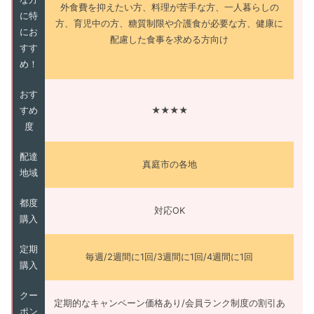
外食費を抑えたい方、料理が苦手な方、一人暮らしの
に特
方、育児中の方、糖質制限や介護食が必要な方、健康に
にお
配慮した食事を求める方向け
すす
め！
おす
すめ
★★★★
度
配達
真庭市の各地
地域
都度
対応OK
購入
定期
毎週/2週間に1回/3週間に1回/4週間に1回
購入
クー
定期的なキャンペーン価格あり/会員ランク制度の割引あ
ポン