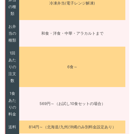
冷凍弁当(電子レンジ解凍)
の種
類
お弁
当の
和食・洋食・中華・アラカルトまで
種類
1回
あた
りの
6食～
注文
数
1食
あた
569円～（お試し10食セットの場合）
りの
料金
送料
814円～（北海道/九州/沖縄のみ別料金設定あり）