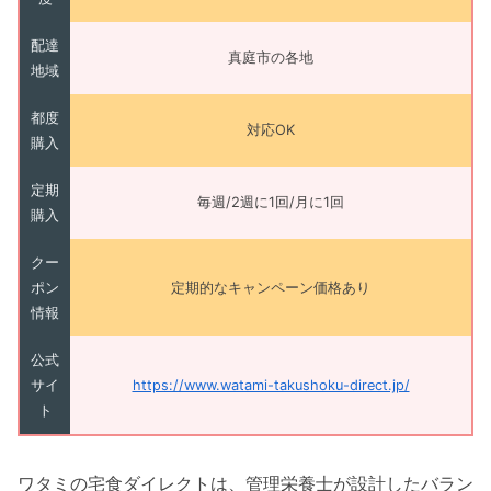
配達
真庭市の各地
地域
都度
対応OK
購入
定期
毎週/2週に1回/月に1回
購入
クー
ポン
定期的なキャンペーン価格あり
情報
公式
サイ
https://www.watami-takushoku-direct.jp/
ト
ワタミの宅食ダイレクトは、管理栄養士が設計したバラン