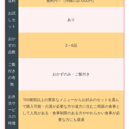
送料
無料円～（沖縄のみ1000円）
お試
しセ
あり
ット
おか
ずの
3～6品
品数
ご飯
付き
おかずのみ・ご飯付き
の有
無
お弁
150種類以上の豊富なメニューからお好みのセットを選ん
当サ
で購入可能・介護が必要な方や遠方に住むご両親の食事と
ービ
して人気がある・食事制限のある方ややわらかい食事が必
スの
要な方にも最適
特徴