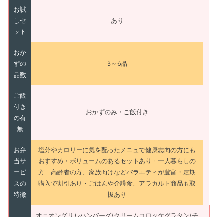
お試
しセ
あり
ット
おか
ずの
3～6品
品数
ご飯
付き
おかずのみ・ご飯付き
の有
無
お弁
塩分やカロリーに気を配ったメニュで健康志向の方にも
当サ
おすすめ・ボリュームのあるセットあり・一人暮らしの
ービ
方、高齢者の方、家族向けなどバラエティが豊富・定期
スの
購入で割引あり・ごはんや介護食、アラカルト商品も取
特徴
扱あり
オニオングリルハンバーグ/クリームコロッケグラタン/チ