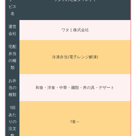
ビス
名
運営
ワタミ株式会社
会社
宅配
弁当
冷凍弁当(電子レンジ解凍)
の種
類
お弁
当の
和食・洋食・中華・麺類・丼の具・デザート
種類
1回
あた
りの
1食～
注文
数