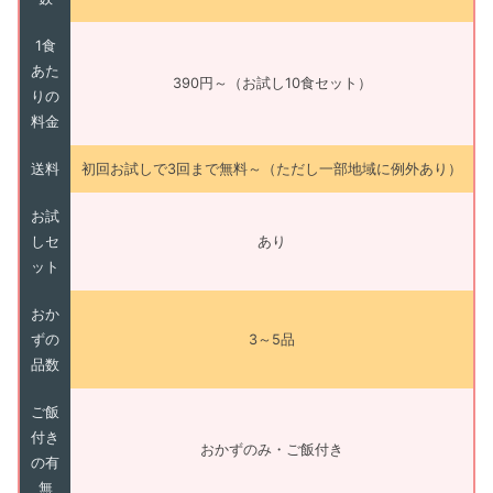
1食
あた
390円～（お試し10食セット）
りの
料金
送料
初回お試しで3回まで無料～（ただし一部地域に例外あり）
お試
しセ
あり
ット
おか
ずの
3～5品
品数
ご飯
付き
おかずのみ・ご飯付き
の有
無