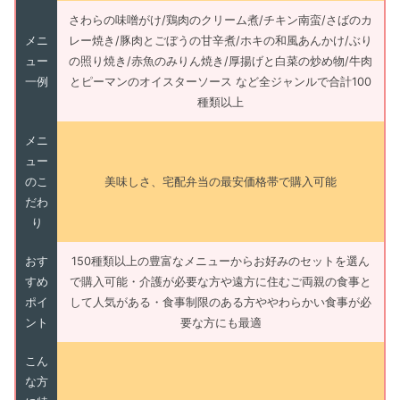
さわらの味噌がけ/鶏肉のクリーム煮/チキン南蛮/さばのカ
メニ
レー焼き/豚肉とごぼうの甘辛煮/ホキの和風あんかけ/ぶり
ュー
の照り焼き/赤魚のみりん焼き/厚揚げと白菜の炒め物/牛肉
一例
とピーマンのオイスターソース など全ジャンルで合計100
種類以上
メニ
ュー
のこ
美味しさ、宅配弁当の最安価格帯で購入可能
だわ
り
おす
150種類以上の豊富なメニューからお好みのセットを選ん
すめ
で購入可能・介護が必要な方や遠方に住むご両親の食事と
ポイ
して人気がある・食事制限のある方ややわらかい食事が必
ント
要な方にも最適
こん
な方