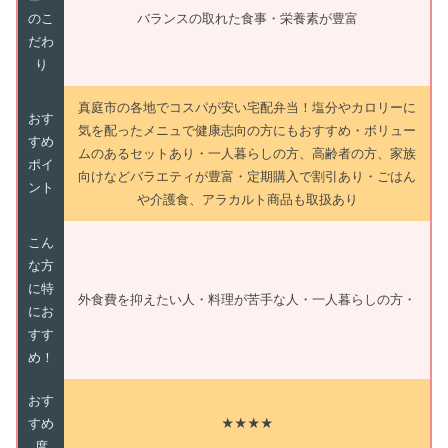
のこ
バランスの取れた食事・栄養素が豊富
だわ
り
真庭市の各地でコスパが安い宅配弁当！塩分やカロリーに
おす
気を配ったメニュで健康志向の方にもおすすめ・ボリュー
すめ
ムのあるセットあり・一人暮らしの方、高齢者の方、家族
ポイ
向けなどバラエティが豊富・定期購入で割引あり・ごはん
ント
や介護食、アラカルト商品も取扱あり
こん
な方
に特
外食費を抑えたい人・料理が苦手な人・一人暮らしの方・
にお
すす
め！
おす
すめ
★★★★
度