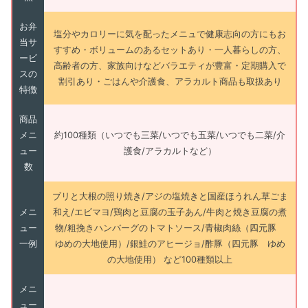
お弁
塩分やカロリーに気を配ったメニュで健康志向の方にもお
当サ
すすめ・ボリュームのあるセットあり・一人暮らしの方、
ービ
高齢者の方、家族向けなどバラエティが豊富・定期購入で
スの
割引あり・ごはんや介護食、アラカルト商品も取扱あり
特徴
商品
メニ
約100種類（いつでも三菜/いつでも五菜/いつでも二菜/介
ュー
護食/アラカルトなど）
数
ブリと大根の照り焼き/アジの塩焼きと国産ほうれん草ごま
メニ
和え/エビマヨ/鶏肉と豆腐の玉子あん/牛肉と焼き豆腐の煮
ュー
物/粗挽きハンバーグのトマトソース/青椒肉絲（四元豚
一例
ゆめの大地使用）/銀鮭のアヒージョ/酢豚（四元豚 ゆめ
の大地使用） など100種類以上
メニ
ュー