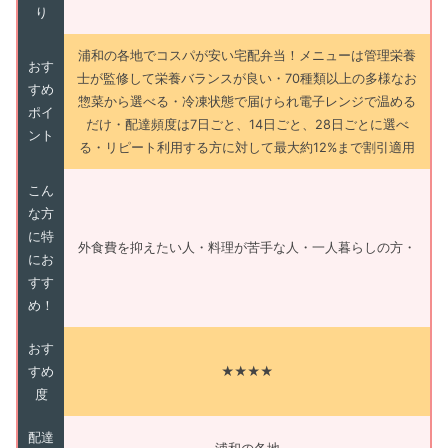
り
浦和の各地でコスパが安い宅配弁当！メニューは管理栄養
おす
士が監修して栄養バランスが良い・70種類以上の多様なお
すめ
惣菜から選べる・冷凍状態で届けられ電子レンジで温める
ポイ
だけ・配達頻度は7日ごと、14日ごと、28日ごとに選べ
ント
る・リピート利用する方に対して最大約12%まで割引適用
こん
な方
に特
外食費を抑えたい人・料理が苦手な人・一人暮らしの方・
にお
すす
め！
おす
すめ
★★★★
度
配達