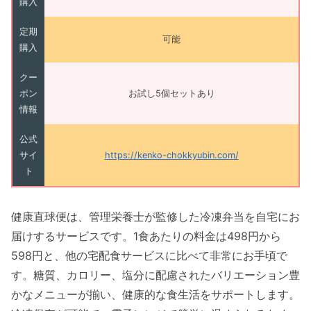
購入
定期
可能
購入
クー
ポン
お試し5個セットあり
情報
公式
サイ
https://kenko-chokkyubin.com/
ト
健康直球便は、管理栄養士が監修した冷凍弁当を自宅にお
届けするサービスです。1食あたりの料金は498円から
598円と、他の宅配食サービスに比べて非常にお手頃で
す。糖質、カロリー、塩分に配慮されたバリエーション豊
かなメニューが揃い、健康的な食生活をサポートします。