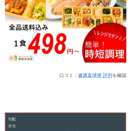
口コミ：
健康直球便 評判
を確認
宅配
弁当