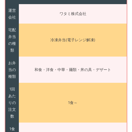
運営
ワタミ株式会社
会社
宅配
弁当
冷凍弁当(電子レンジ解凍)
の種
類
お弁
当の
和食・洋食・中華・麺類・丼の具・デザート
種類
1回
あた
りの
1食～
注文
数
1食