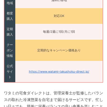
浦和の各地
地域
都度
対応OK
購入
定期
毎週/2週に1回/月に1回
購入
クー
ポン
定期的なキャンペーン価格あり
情報
公式
サイ
https://www.watami-takushoku-direct.jp/
ト
ワタミの宅食ダイレクトは、管理栄養士が監修したバラン
スの取れた冷凍惣菜を自宅まで届けるサービスです。忙し
い日々でも、簡単に栄養バランスの良い食事を楽しむこと