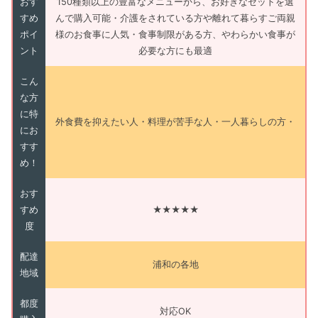
おす
150種類以上の豊富なメニューから、お好きなセットを選
すめ
んで購入可能・介護をされている方や離れて暮らすご両親
ポイ
様のお食事に人気・食事制限がある方、やわらかい食事が
ント
必要な方にも最適
こん
な方
に特
外食費を抑えたい人・料理が苦手な人・一人暮らしの方・
にお
すす
め！
おす
すめ
★★★★★
度
配達
浦和の各地
地域
都度
対応OK