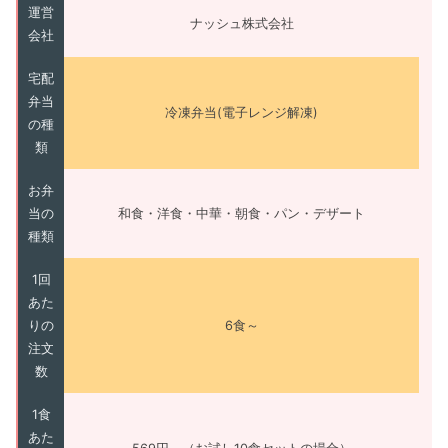
運営
ナッシュ株式会社
会社
宅配
弁当
冷凍弁当(電子レンジ解凍)
の種
類
お弁
当の
和食・洋食・中華・朝食・パン・デザート
種類
1回
あた
りの
6食～
注文
数
1食
あた