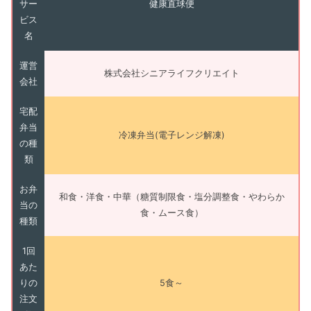
サー
健康直球便
ビス
名
運営
株式会社シニアライフクリエイト
会社
宅配
弁当
冷凍弁当(電子レンジ解凍)
の種
類
お弁
和食・洋食・中華（糖質制限食・塩分調整食・やわらか
当の
食・ムース食）
種類
1回
あた
りの
5食～
注文