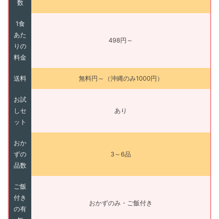
数
1食
あた
498円～
りの
料金
送料
無料円～（沖縄のみ1000円）
お試
しセ
あり
ット
おか
ずの
3～6品
品数
ご飯
付き
おかずのみ・ご飯付き
の有