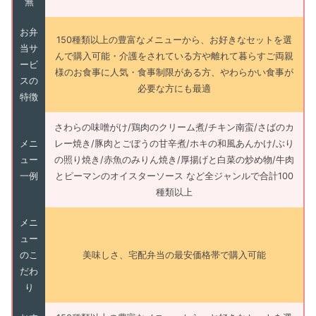
無
お弁
150種類以上の豊富なメニューから、お好きなセットを選
当サ
んで購入可能・介護をされている方や離れて暮らすご両親
ービ
様のお食事に人気・食事制限がある方、やわらかい食事が
スの
必要な方にも最適
特徴
さわらの味噌がけ/鶏肉のクリーム煮/チキン南蛮/さばのカ
メニ
レー焼き/豚肉とごぼうの甘辛煮/ホキの和風あんかけ/ぶり
ュー
の照り焼き/赤魚のみりん焼き/厚揚げと白菜の炒め物/牛肉
一例
とピーマンのオイスターソース など全ジャンルで合計100
種類以上
メニ
ュー
のこ
美味しさ、宅配弁当の最安価格帯で購入可能
だわ
り