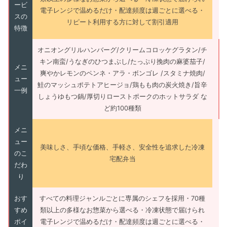
ービ
電子レンジで温めるだけ・配達頻度は週ごとに選べる・
スの
リピート利用する方に対して割引適用
特徴
オニオングリルハンバーグ/クリームコロッケグラタン/チ
キン南蛮/うなぎのひつまぶし/たっぷり挽肉の麻婆茄子/
メニ
爽やかレモンのペンネ・アラ・ボンゴレ /スタミナ焼肉/
ュー
鮭のマッシュポテトアヒージョ/鶏もも肉の炭火焼き/旨辛
一例
しょうゆもつ鍋/厚切りローストポークのホットサラダ な
ど約100種類
メニ
ュー
美味しさ、手頃な価格、手軽さ、安全性を追求した冷凍
のこ
宅配弁当
だわ
り
おす
すべての料理ジャンルごとに専属のシェフを採用・70種
すめ
類以上の多様なお惣菜から選べる・冷凍状態で届けられ
ポイ
電子レンジで温めるだけ・配達頻度は週ごとに選べる・