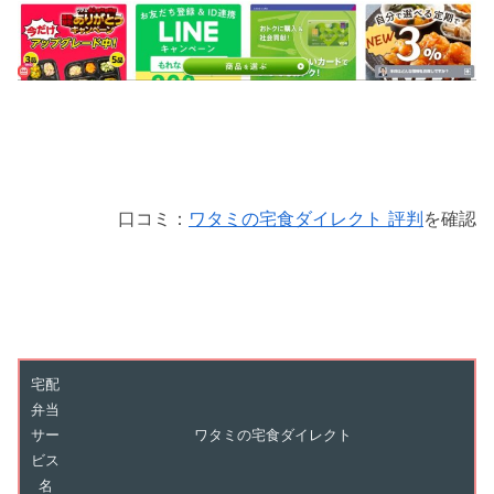
口コミ：
ワタミの宅食ダイレクト 評判
を確認
宅配
弁当
サー
ワタミの宅食ダイレクト
ビス
名