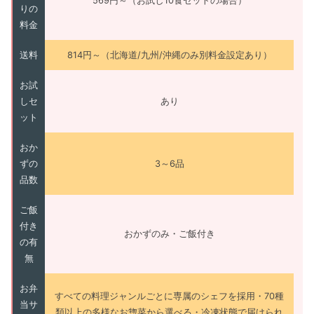
569円～（お試し10食セットの場合）
りの
料金
送料
814円～（北海道/九州/沖縄のみ別料金設定あり）
お試
しセ
あり
ット
おか
ずの
3～6品
品数
ご飯
付き
おかずのみ・ご飯付き
の有
無
お弁
すべての料理ジャンルごとに専属のシェフを採用・70種
当サ
類以上の多様なお惣菜から選べる・冷凍状態で届けられ