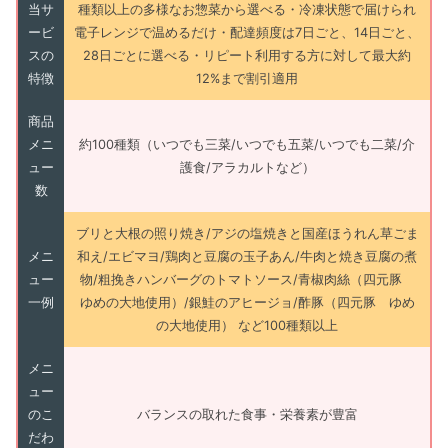
当サ
種類以上の多様なお惣菜から選べる・冷凍状態で届けられ
ービ
電子レンジで温めるだけ・配達頻度は7日ごと、14日ごと、
スの
28日ごとに選べる・リピート利用する方に対して最大約
特徴
12%まで割引適用
商品
メニ
約100種類（いつでも三菜/いつでも五菜/いつでも二菜/介
ュー
護食/アラカルトなど）
数
ブリと大根の照り焼き/アジの塩焼きと国産ほうれん草ごま
メニ
和え/エビマヨ/鶏肉と豆腐の玉子あん/牛肉と焼き豆腐の煮
ュー
物/粗挽きハンバーグのトマトソース/青椒肉絲（四元豚
一例
ゆめの大地使用）/銀鮭のアヒージョ/酢豚（四元豚 ゆめ
の大地使用） など100種類以上
メニ
ュー
のこ
バランスの取れた食事・栄養素が豊富
だわ