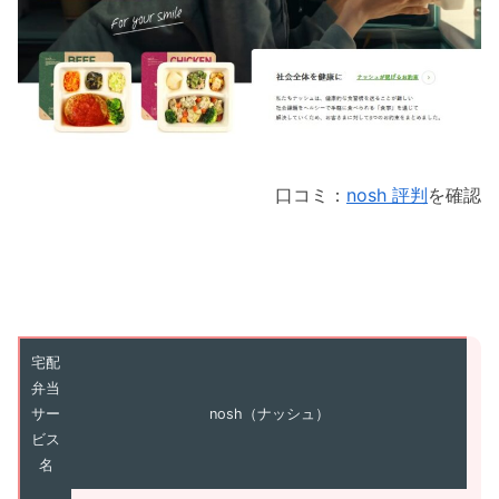
口コミ：
nosh 評判
を確認
宅配
弁当
サー
nosh（ナッシュ）
ビス
名