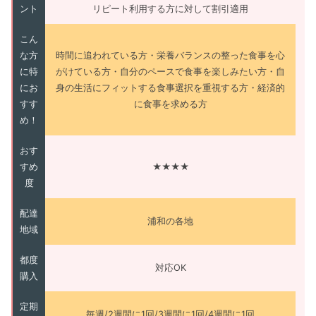
ント
リピート利用する方に対して割引適用
こん
な方
時間に追われている方・栄養バランスの整った食事を心
に特
がけている方・自分のペースで食事を楽しみたい方・自
にお
身の生活にフィットする食事選択を重視する方・経済的
すす
に食事を求める方
め！
おす
すめ
★★★★
度
配達
浦和の各地
地域
都度
対応OK
購入
定期
毎週/2週間に1回/3週間に1回/4週間に1回