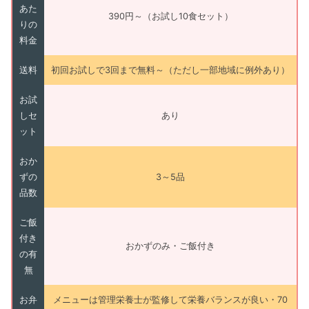
あた
390円～（お試し10食セット）
りの
料金
送料
初回お試しで3回まで無料～（ただし一部地域に例外あり）
お試
しセ
あり
ット
おか
ずの
3～5品
品数
ご飯
付き
おかずのみ・ご飯付き
の有
無
お弁
メニューは管理栄養士が監修して栄養バランスが良い・70