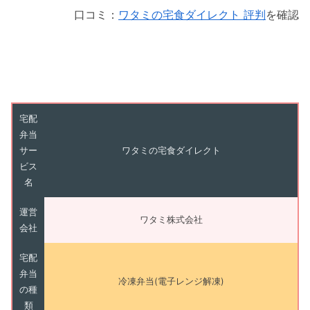
口コミ：
ワタミの宅食ダイレクト 評判
を確認
宅配
弁当
サー
ワタミの宅食ダイレクト
ビス
名
運営
ワタミ株式会社
会社
宅配
弁当
冷凍弁当(電子レンジ解凍)
の種
類