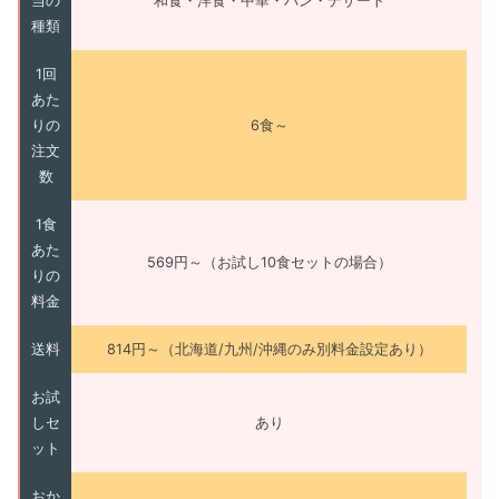
当の
和食・洋食・中華・パン・デザート
種類
1回
あた
りの
6食～
注文
数
1食
あた
569円～（お試し10食セットの場合）
りの
料金
送料
814円～（北海道/九州/沖縄のみ別料金設定あり）
お試
しセ
あり
ット
おか