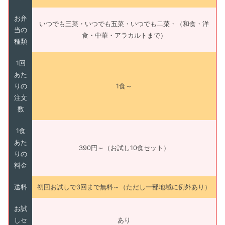
お弁
いつでも三菜・いつでも五菜・いつでも二菜・（和食・洋
当の
食・中華・アラカルトまで）
種類
1回
あた
りの
1食～
注文
数
1食
あた
390円～（お試し10食セット）
りの
料金
送料
初回お試しで3回まで無料～（ただし一部地域に例外あり）
お試
しセ
あり