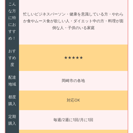
こん
な方
忙しいビジネスパーソン・健康を意識している方・やわら
に特
か食やムース食が欲しい人・ダイエット中の方・料理が面
にお
倒な人・子供のいる家庭
すす
め！
おす
すめ
★★★★★
度
配達
岡崎市の各地
地域
都度
対応OK
購入
定期
毎週/2週に1回/月に1回
購入