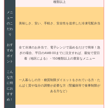
種類以上
メニ
ュー
のこ
美味しさ、安い、手軽さ、安全性を追求した冷凍宅配弁当
だわ
り
おす
全て冷凍のお弁当で、電子レンジで温めるだけで簡単！急
すめ
ぎの場合、平日のAM8:00までに注文すれば、最短で翌日
ポイ
着（地区による）・150種類以上の豊富なメニュー
ント
こん
な方
一人暮らしの方・糖質制限ダイエットをされている方・た
に特
んぱく質や塩分の調整が必要な方（腎臓病等で食事制限が
にお
ある方など）
すす
め！