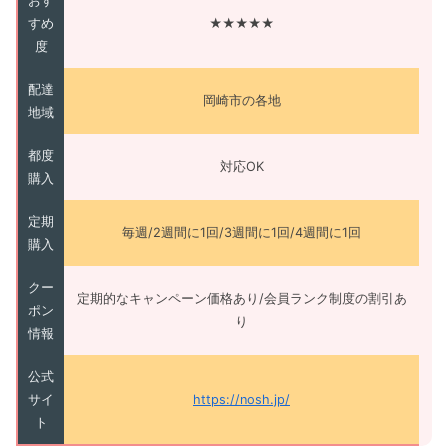
おす
すめ
★★★★★
度
配達
岡崎市の各地
地域
都度
対応OK
購入
定期
毎週/2週間に1回/3週間に1回/4週間に1回
購入
クー
定期的なキャンペーン価格あり/会員ランク制度の割引あ
ポン
り
情報
公式
サイ
https://nosh.jp/
ト