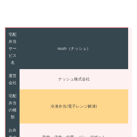
宅配
弁当
サー
nosh（ナッシュ）
ビス
名
運営
ナッシュ株式会社
会社
宅配
弁当
冷凍弁当(電子レンジ解凍)
の種
類
お弁