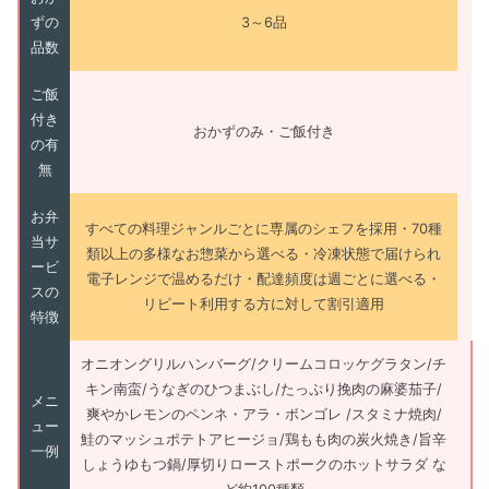
ずの
3～6品
品数
ご飯
付き
おかずのみ・ご飯付き
の有
無
お弁
すべての料理ジャンルごとに専属のシェフを採用・70種
当サ
類以上の多様なお惣菜から選べる・冷凍状態で届けられ
ービ
電子レンジで温めるだけ・配達頻度は週ごとに選べる・
スの
リピート利用する方に対して割引適用
特徴
オニオングリルハンバーグ/クリームコロッケグラタン/チ
キン南蛮/うなぎのひつまぶし/たっぷり挽肉の麻婆茄子/
メニ
爽やかレモンのペンネ・アラ・ボンゴレ /スタミナ焼肉/
ュー
鮭のマッシュポテトアヒージョ/鶏もも肉の炭火焼き/旨辛
一例
しょうゆもつ鍋/厚切りローストポークのホットサラダ な