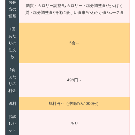
お弁
糖質・カロリー調整食/カロリー・塩分調整食/たんぱく
当の
質・塩分調整食/消化に優しい食事/やわらか食/ムース食
種類
1回
あた
りの
5食～
注文
数
1食
あた
498円～
りの
料金
送料
無料円～（沖縄のみ1000円）
お試
しセ
あり
ット