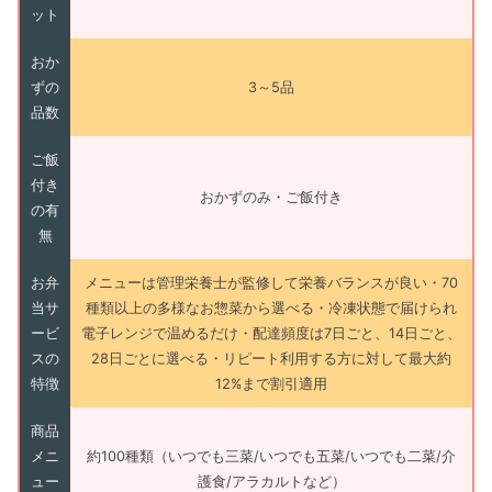
ット
おか
ずの
3～5品
品数
ご飯
付き
おかずのみ・ご飯付き
の有
無
お弁
メニューは管理栄養士が監修して栄養バランスが良い・70
当サ
種類以上の多様なお惣菜から選べる・冷凍状態で届けられ
ービ
電子レンジで温めるだけ・配達頻度は7日ごと、14日ごと、
スの
28日ごとに選べる・リピート利用する方に対して最大約
特徴
12%まで割引適用
商品
メニ
約100種類（いつでも三菜/いつでも五菜/いつでも二菜/介
ュー
護食/アラカルトなど）