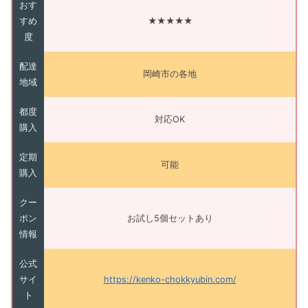
おす
すめ
★★★★★
度
配達
岡崎市の各地
地域
都度
対応OK
購入
定期
可能
購入
クー
ポン
お試し5個セットあり
情報
公式
サイ
https://kenko-chokkyubin.com/
ト