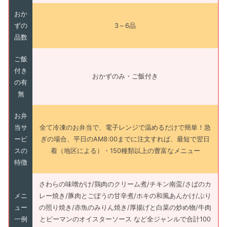
おか
ずの
3～6品
品数
ご飯
付き
おかずのみ・ご飯付き
の有
無
お弁
当サ
全て冷凍のお弁当で、電子レンジで温めるだけで簡単！急
ービ
ぎの場合、平日のAM8:00までに注文すれば、最短で翌日
スの
着（地区による）・150種類以上の豊富なメニュー
特徴
さわらの味噌がけ/鶏肉のクリーム煮/チキン南蛮/さばのカ
メニ
レー焼き/豚肉とごぼうの甘辛煮/ホキの和風あんかけ/ぶり
ュー
の照り焼き/赤魚のみりん焼き/厚揚げと白菜の炒め物/牛肉
一例
とピーマンのオイスターソース など全ジャンルで合計100