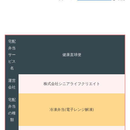
宅配
弁当
サー
健康直球便
ビス
名
運営
株式会社シニアライフクリエイト
会社
宅配
弁当
冷凍弁当(電子レンジ解凍)
の種
類