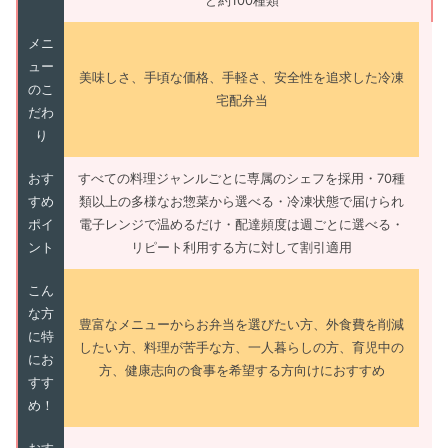
ど約100種類
メニ
ュー
美味しさ、手頃な価格、手軽さ、安全性を追求した冷凍
のこ
宅配弁当
だわ
り
おす
すべての料理ジャンルごとに専属のシェフを採用・70種
すめ
類以上の多様なお惣菜から選べる・冷凍状態で届けられ
ポイ
電子レンジで温めるだけ・配達頻度は週ごとに選べる・
ント
リピート利用する方に対して割引適用
こん
な方
豊富なメニューからお弁当を選びたい方、外食費を削減
に特
したい方、料理が苦手な方、一人暮らしの方、育児中の
にお
方、健康志向の食事を希望する方向けにおすすめ
すす
め！