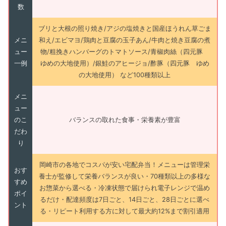
数
ブリと大根の照り焼き/アジの塩焼きと国産ほうれん草ごま
メニ
和え/エビマヨ/鶏肉と豆腐の玉子あん/牛肉と焼き豆腐の煮
ュー
物/粗挽きハンバーグのトマトソース/青椒肉絲（四元豚
一例
ゆめの大地使用）/銀鮭のアヒージョ/酢豚（四元豚 ゆめ
の大地使用） など100種類以上
メニ
ュー
のこ
バランスの取れた食事・栄養素が豊富
だわ
り
岡崎市の各地でコスパが安い宅配弁当！メニューは管理栄
おす
養士が監修して栄養バランスが良い・70種類以上の多様な
すめ
お惣菜から選べる・冷凍状態で届けられ電子レンジで温め
ポイ
るだけ・配達頻度は7日ごと、14日ごと、28日ごとに選べ
ント
る・リピート利用する方に対して最大約12%まで割引適用