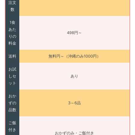
注文
数
1食
あた
498円～
りの
料金
送料
無料円～（沖縄のみ1000円）
お試
しセ
あり
ット
おか
ずの
3～6品
品数
ご飯
付き
おかずのみ・ご飯付き