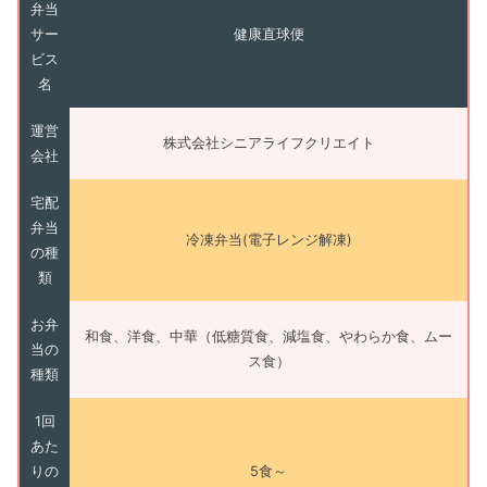
弁当
サー
健康直球便
ビス
名
運営
株式会社シニアライフクリエイト
会社
宅配
弁当
冷凍弁当(電子レンジ解凍)
の種
類
お弁
和食、洋食、中華（低糖質食、減塩食、やわらか食、ムー
当の
ス食）
種類
1回
あた
りの
5食～