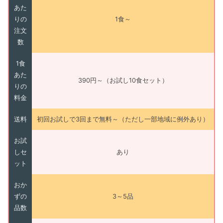
あた
りの
1食～
注文
数
1食
あた
390円～（お試し10食セット）
りの
料金
送料
初回お試しで3回まで無料～（ただし一部地域に例外あり）
お試
しセ
あり
ット
おか
ずの
3～5品
品数