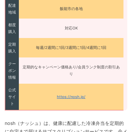
配達
飯能市の各地
地域
都度
対応OK
購入
定期
毎週/2週間に1回/3週間に1回/4週間に1回
購入
クー
定期的なキャンペーン価格あり/会員ランク制度の割引あ
ポン
り
情報
公式
サイ
https://nosh.jp/
ト
nosh（ナッシュ）は、健康に配慮した冷凍弁当を定期的
に自宅まで届けるサブスクリプションサービスです。全メ