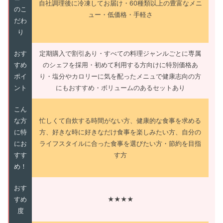
自社調理後に冷凍してお届け・60種類以上の豊富なメニ
のこ
ュー・低価格・手軽さ
だわ
り
おす
定期購入で割引あり・すべての料理ジャンルごとに専属
すめ
のシェフを採用・初めて利用する方向けに特別価格あ
ポイ
り・塩分やカロリーに気を配ったメニュで健康志向の方
ント
にもおすすめ・ボリュームのあるセットあり
こん
な方
忙しくて自炊する時間がない方、健康的な食事を求める
に特
方、好きな時に好きなだけ食事を楽しみたい方、自分の
にお
ライフスタイルに合った食事を選びたい方・節約を目指
すす
す方
め！
おす
すめ
★★★★
度