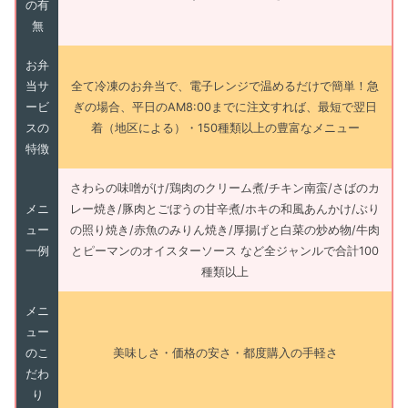
の有
無
お弁
当サ
全て冷凍のお弁当で、電子レンジで温めるだけで簡単！急
ービ
ぎの場合、平日のAM8:00までに注文すれば、最短で翌日
スの
着（地区による）・150種類以上の豊富なメニュー
特徴
さわらの味噌がけ/鶏肉のクリーム煮/チキン南蛮/さばのカ
メニ
レー焼き/豚肉とごぼうの甘辛煮/ホキの和風あんかけ/ぶり
ュー
の照り焼き/赤魚のみりん焼き/厚揚げと白菜の炒め物/牛肉
一例
とピーマンのオイスターソース など全ジャンルで合計100
種類以上
メニ
ュー
のこ
美味しさ・価格の安さ・都度購入の手軽さ
だわ
り