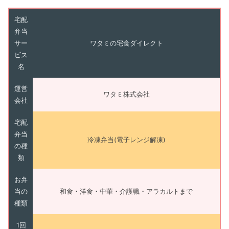
宅配
弁当
サー
ワタミの宅食ダイレクト
ビス
名
運営
ワタミ株式会社
会社
宅配
弁当
冷凍弁当(電子レンジ解凍)
の種
類
お弁
当の
和食・洋食・中華・介護職・アラカルトまで
種類
1回