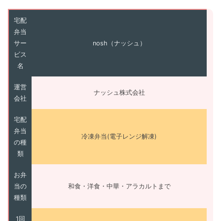
宅配
弁当
サー
nosh（ナッシュ）
ビス
名
運営
ナッシュ株式会社
会社
宅配
弁当
冷凍弁当(電子レンジ解凍)
の種
類
お弁
当の
和食・洋食・中華・アラカルトまで
種類
1回