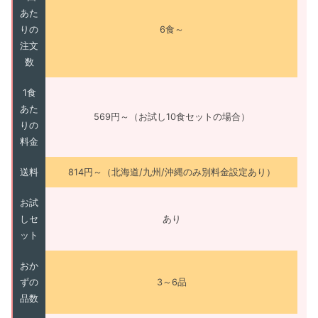
あた
りの
6食～
注文
数
1食
あた
569円～（お試し10食セットの場合）
りの
料金
送料
814円～（北海道/九州/沖縄のみ別料金設定あり）
お試
しセ
あり
ット
おか
ずの
3～6品
品数