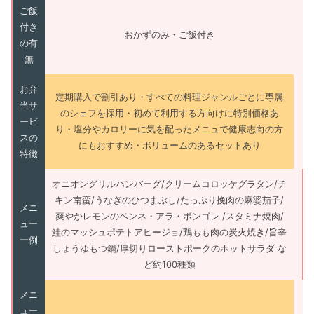
ご飯
付き
おかずのみ・ご飯付き
の有
無
お弁
定期購入で割引あり・すべての料理ジャンルごとに専属
当サ
のシェフを採用・初めて利用する方向けに特別価格あ
ービ
り・塩分やカロリーに気を配ったメニュで健康志向の方
スの
にもおすすめ・ボリュームのあるセットあり
特徴
オニオングリルハンバーグ/クリームコロッケグラタン/チ
キン南蛮/うなぎのひつまぶし/たっぷり挽肉の麻婆茄子/
メニ
爽やかレモンのペンネ・アラ・ボンゴレ /スタミナ焼肉/
ュー
鮭のマッシュポテトアヒージョ/鶏もも肉の炭火焼き/旨辛
一例
しょうゆもつ鍋/厚切りローストポークのホットサラダ な
ど約100種類
メニ
ュー