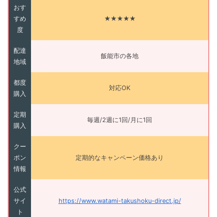
おす
すめ
★★★★★
度
配達
飯能市の各地
地域
都度
対応OK
購入
定期
毎週/2週に1回/月に1回
購入
クー
ポン
定期的なキャンペーン価格あり
情報
公式
サイ
https://www.watami-takushoku-direct.jp/
ト