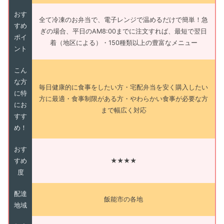
おす
全て冷凍のお弁当で、電子レンジで温めるだけで簡単！急
すめ
ぎの場合、平日のAM8:00までに注文すれば、最短で翌日
ポイ
着（地区による）・150種類以上の豊富なメニュー
ント
こん
な方
毎日健康的に食事をしたい方・宅配弁当を安く購入したい
に特
方に最適・食事制限がある方・やわらかい食事が必要な方
にお
まで幅広く対応
すす
め！
おす
すめ
★★★★
度
配達
飯能市の各地
地域