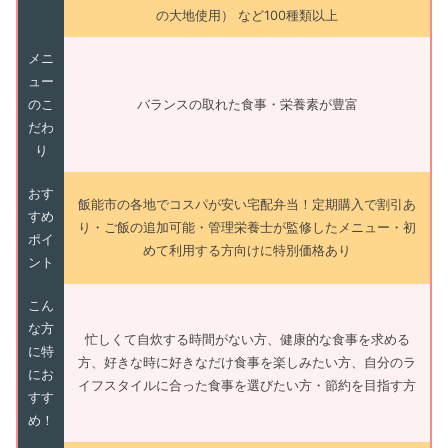
の大地使用） など100種類以上
メニ
ュー
のこ
バランスの取れた食事・栄養素が豊富
だわ
り
おす
飯能市の各地でコスパが安い宅配弁当！定期購入で割引あ
すめ
り・ご飯の追加可能・管理栄養士が監修したメニュー・初
ポイ
めて利用する方向けに特別価格あり
ント
こん
な方
忙しくて自炊する時間がない方、健康的な食事を求める
に特
方、好きな時に好きなだけ食事を楽しみたい方、自分のラ
にお
イフスタイルに合った食事を選びたい方・節約を目指す方
すす
め！