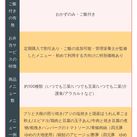
ご飯
付き
おかずのみ・ご飯付き
の有
無
お弁
当サ
定期購入で割引あり・ご飯の追加可能・管理栄養士が監修
ービ
したメニュー・初めて利用する方向けに特別価格あり
スの
特徴
商品
メニ
約100種類（いつでも三菜/いつでも五菜/いつでも二菜/介
ュー
護食/アラカルトなど）
数
ブリと大根の照り焼き/アジの塩焼きと国産ほうれん草ごま
メニ
和え/エビマヨ/鶏肉と豆腐の玉子あん/牛肉と焼き豆腐の煮
ュー
物/粗挽きハンバーグのトマトソース/青椒肉絲（四元豚
一例
ゆめの大地使用）/銀鮭のアヒージョ/酢豚（四元豚 ゆめ