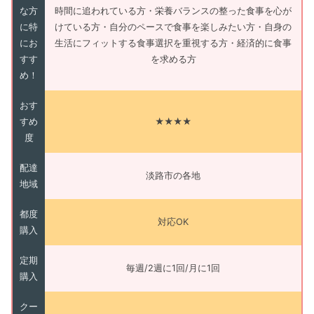
な方
時間に追われている方・栄養バランスの整った食事を心が
に特
けている方・自分のペースで食事を楽しみたい方・自身の
にお
生活にフィットする食事選択を重視する方・経済的に食事
すす
を求める方
め！
おす
すめ
★★★★
度
配達
淡路市の各地
地域
都度
対応OK
購入
定期
毎週/2週に1回/月に1回
購入
クー