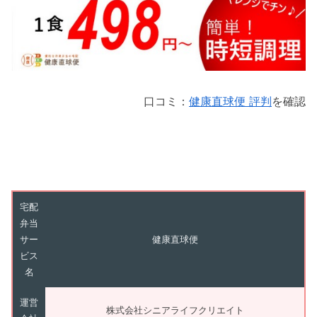
口コミ：
健康直球便 評判
を確認
宅配
弁当
サー
健康直球便
ビス
名
運営
株式会社シニアライフクリエイト