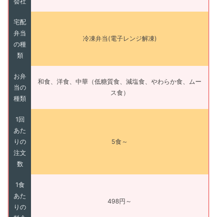
会社
宅配
弁当
冷凍弁当(電子レンジ解凍)
の種
類
お弁
和食、洋食、中華（低糖質食、減塩食、やわらか食、ムー
当の
ス食）
種類
1回
あた
りの
5食～
注文
数
1食
あた
498円～
りの