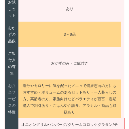
お試
しセ
あり
ット
おか
ずの
3～6品
品数
ご飯
付き
おかずのみ・ご飯付き
の有
無
お弁
塩分やカロリーに気を配ったメニュで健康志向の方にも
当サ
おすすめ・ボリュームのあるセットあり・一人暮らしの
ービ
方、高齢者の方、家族向けなどバラエティが豊富・定期
スの
購入で割引あり・ごはんや介護食、アラカルト商品も取
特徴
扱あり
オニオングリルハンバーグ/クリームコロッケグラタン/チ