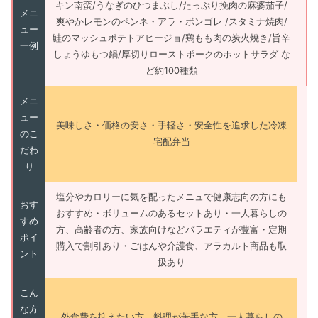
キン南蛮/うなぎのひつまぶし/たっぷり挽肉の麻婆茄子/
メニ
爽やかレモンのペンネ・アラ・ボンゴレ /スタミナ焼肉/
ュー
鮭のマッシュポテトアヒージョ/鶏もも肉の炭火焼き/旨辛
一例
しょうゆもつ鍋/厚切りローストポークのホットサラダ な
ど約100種類
メニ
ュー
美味しさ・価格の安さ・手軽さ・安全性を追求した冷凍
のこ
宅配弁当
だわ
り
塩分やカロリーに気を配ったメニュで健康志向の方にも
おす
おすすめ・ボリュームのあるセットあり・一人暮らしの
すめ
方、高齢者の方、家族向けなどバラエティが豊富・定期
ポイ
購入で割引あり・ごはんや介護食、アラカルト商品も取
ント
扱あり
こん
な方
外食費を抑えたい方、料理が苦手な方、一人暮らしの