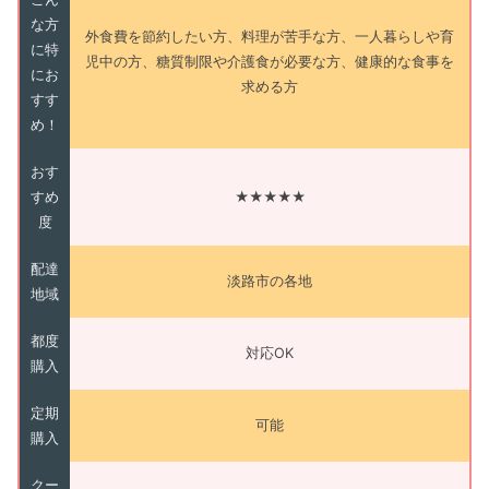
な方
外食費を節約したい方、料理が苦手な方、一人暮らしや育
に特
児中の方、糖質制限や介護食が必要な方、健康的な食事を
にお
求める方
すす
め！
おす
すめ
★★★★★
度
配達
淡路市の各地
地域
都度
対応OK
購入
定期
可能
購入
クー