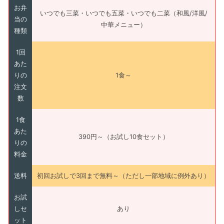
お弁
いつでも三菜・いつでも五菜・いつでも二菜（和風/洋風/
当の
中華メニュー）
種類
1回
あた
りの
1食～
注文
数
1食
あた
390円～（お試し10食セット）
りの
料金
送料
初回お試しで3回まで無料～（ただし一部地域に例外あり）
お試
しセ
あり
ット