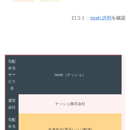
口コミ：
nosh 評判
を確認
宅配
弁当
サー
nosh（ナッシュ）
ビス
名
運営
ナッシュ株式会社
会社
宅配
弁当
冷凍弁当(電子レンジ解凍)