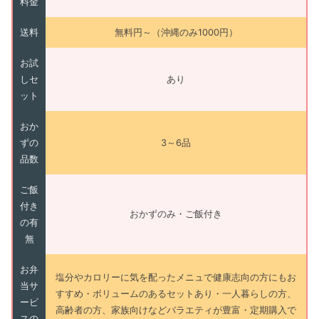
料金
送料
無料円～（沖縄のみ1000円）
お試
しセ
あり
ット
おか
ずの
3～6品
品数
ご飯
付き
おかずのみ・ご飯付き
の有
無
お弁
塩分やカロリーに気を配ったメニュで健康志向の方にもお
当サ
すすめ・ボリュームのあるセットあり・一人暮らしの方、
ービ
高齢者の方、家族向けなどバラエティが豊富・定期購入で
スの