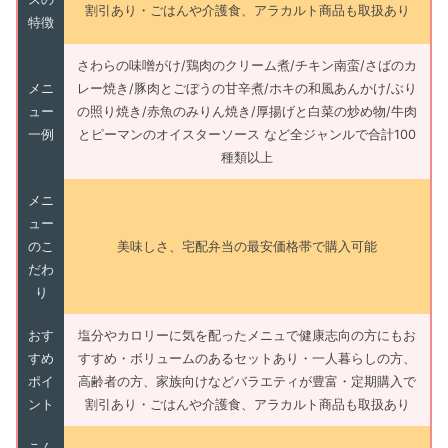
割引あり・ごはんや介護食、アラカルト商品も取扱あり
特徴
さわらの味噌がけ/鶏肉のクリーム煮/チキン南蛮/さばのカ
メニ
レー焼き/豚肉とごぼうの甘辛煮/ホキの和風あんかけ/ぶり
ュー
の照り焼き/赤魚のみりん焼き/厚揚げと白菜の炒め物/牛肉
一例
とピーマンのオイスターソース など全ジャンルで合計100
種類以上
メニ
ュー
のこ
美味しさ、宅配弁当の最安価格帯で購入可能
だわ
り
おす
塩分やカロリーに気を配ったメニュで健康志向の方にもお
すめ
すすめ・ボリュームのあるセットあり・一人暮らしの方、
ポイ
高齢者の方、家族向けなどバラエティが豊富・定期購入で
ント
割引あり・ごはんや介護食、アラカルト商品も取扱あり
こん