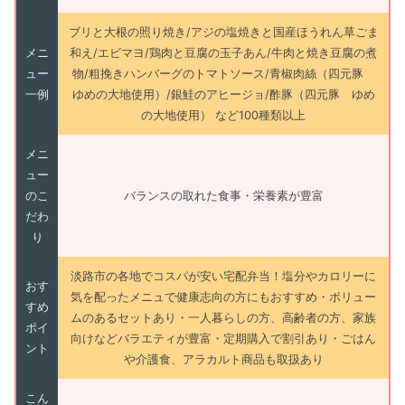
ブリと大根の照り焼き/アジの塩焼きと国産ほうれん草ごま
メニ
和え/エビマヨ/鶏肉と豆腐の玉子あん/牛肉と焼き豆腐の煮
ュー
物/粗挽きハンバーグのトマトソース/青椒肉絲（四元豚
一例
ゆめの大地使用）/銀鮭のアヒージョ/酢豚（四元豚 ゆめ
の大地使用） など100種類以上
メニ
ュー
のこ
バランスの取れた食事・栄養素が豊富
だわ
り
淡路市の各地でコスパが安い宅配弁当！塩分やカロリーに
おす
気を配ったメニュで健康志向の方にもおすすめ・ボリュー
すめ
ムのあるセットあり・一人暮らしの方、高齢者の方、家族
ポイ
向けなどバラエティが豊富・定期購入で割引あり・ごはん
ント
や介護食、アラカルト商品も取扱あり
こん