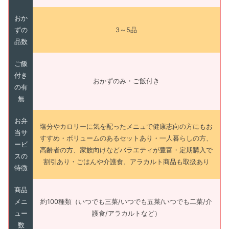
おか
ずの
3～5品
品数
ご飯
付き
おかずのみ・ご飯付き
の有
無
お弁
塩分やカロリーに気を配ったメニュで健康志向の方にもお
当サ
すすめ・ボリュームのあるセットあり・一人暮らしの方、
ービ
高齢者の方、家族向けなどバラエティが豊富・定期購入で
スの
割引あり・ごはんや介護食、アラカルト商品も取扱あり
特徴
商品
メニ
約100種類（いつでも三菜/いつでも五菜/いつでも二菜/介
ュー
護食/アラカルトなど）
数