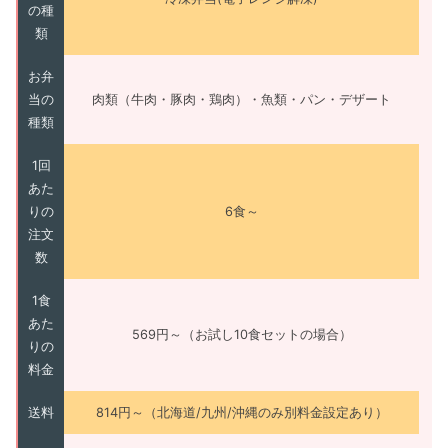
の種
類
お弁
当の
肉類（牛肉・豚肉・鶏肉）・魚類・パン・デザート
種類
1回
あた
りの
6食～
注文
数
1食
あた
569円～（お試し10食セットの場合）
りの
料金
送料
814円～（北海道/九州/沖縄のみ別料金設定あり）