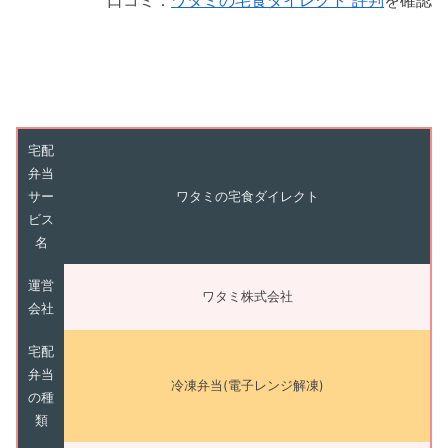
口コミ：
ワタミの宅食ダイレクト 評判
を確認
宅配
弁当
サー
ワタミの宅食ダイレクト
ビス
名
運営
ワタミ株式会社
会社
宅配
弁当
冷凍弁当(電子レンジ解凍)
の種
類