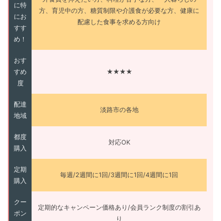
に特
方、育児中の方、糖質制限や介護食が必要な方、健康に
にお
配慮した食事を求める方向け
すす
め！
おす
すめ
★★★★
度
配達
淡路市の各地
地域
都度
対応OK
購入
定期
毎週/2週間に1回/3週間に1回/4週間に1回
購入
クー
定期的なキャンペーン価格あり/会員ランク制度の割引あ
ポン
り