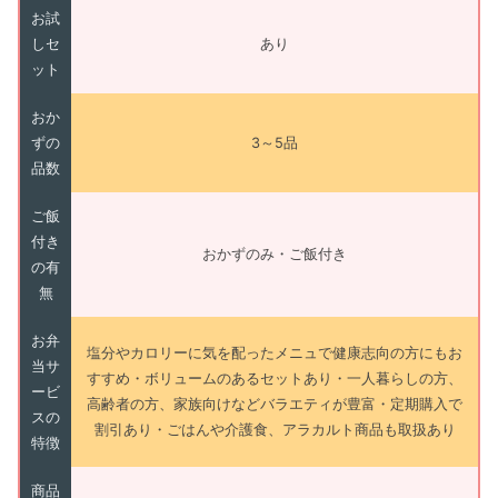
お試
しセ
あり
ット
おか
ずの
3～5品
品数
ご飯
付き
おかずのみ・ご飯付き
の有
無
お弁
塩分やカロリーに気を配ったメニュで健康志向の方にもお
当サ
すすめ・ボリュームのあるセットあり・一人暮らしの方、
ービ
高齢者の方、家族向けなどバラエティが豊富・定期購入で
スの
割引あり・ごはんや介護食、アラカルト商品も取扱あり
特徴
商品