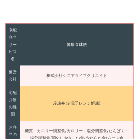
宅配
弁当
サー
健康直球便
ビス
名
運営
株式会社シニアライフクリエイト
会社
宅配
弁当
冷凍弁当(電子レンジ解凍)
の種
類
お弁
糖質・カロリー調整食/カロリー・塩分調整食/たんぱく・
当の
塩分調整食/消化にやさしい食/やわらか食/ムース食