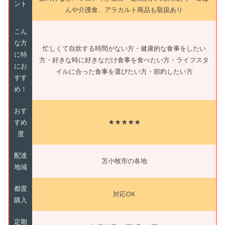
ント
んや介護食、アラカルト商品も取扱あり
こん
な方
忙しくて自炊する時間がない方・健康的な食事をしたい
に特
方・好きな時に好きなだけ食事を食べたい方・ライフスタ
にお
イルに合った食事を選びたい方・節約したい方
すす
め！
おす
すめ
★★★★★
度
配達
苫小牧市の各地
地域
都度
対応OK
購入
定期