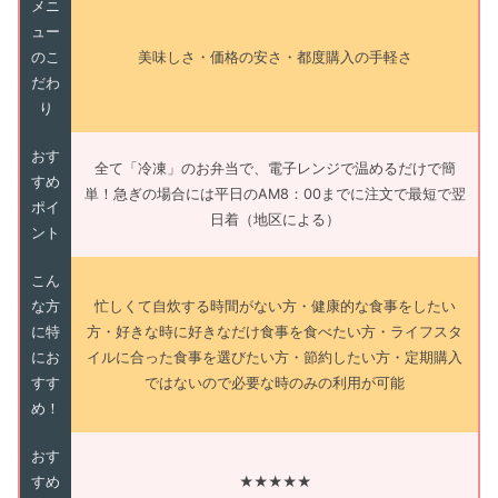
メニ
ュー
のこ
美味しさ・価格の安さ・都度購入の手軽さ
だわ
り
おす
全て「冷凍」のお弁当で、電子レンジで温めるだけで簡
すめ
単！急ぎの場合には平日のAM8：00までに注文で最短で翌
ポイ
日着（地区による）
ント
こん
な方
忙しくて自炊する時間がない方・健康的な食事をしたい
に特
方・好きな時に好きなだけ食事を食べたい方・ライフスタ
にお
イルに合った食事を選びたい方・節約したい方・定期購入
すす
ではないので必要な時のみの利用が可能
め！
おす
すめ
★★★★★