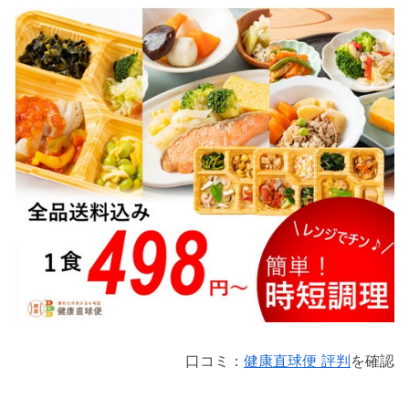
口コミ：
健康直球便 評判
を確認