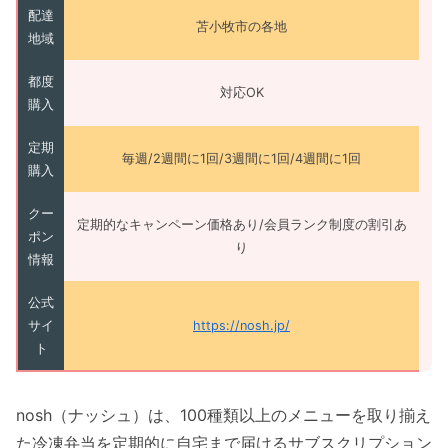
配達
苫小牧市の各地
地域
都度
対応OK
購入
定期
毎週/2週間に1回/3週間に1回/4週間に1回
購入
クー
定期的なキャンペーン価格あり/会員ランク制度の割引あ
ポン
り
情報
公式
サイ
https://nosh.jp/
ト
nosh（ナッシュ）は、100種類以上のメニューを取り揃え
た冷凍弁当を定期的に自宅まで届けるサブスクリプション