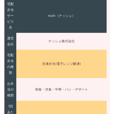
宅配
弁当
サー
nosh（ナッシュ）
ビス
名
運営
ナッシュ株式会社
会社
宅配
弁当
冷凍弁当(電子レンジ解凍)
の種
類
お弁
当の
和食・洋食・中華・パン・デザート
種類
1回
あた