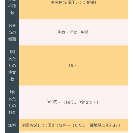
冷凍弁当(電子レンジ解凍)
の種
類
お弁
当の
和食・洋食・中華
種類
1回
あた
りの
1食～
注文
数
1食
あた
390円～（お試し10食セット）
りの
料金
送料
初回お試しで3回まで無料～（ただし一部地域に例外あり）