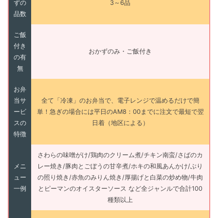
ずの
3～6品
品数
ご飯
付き
おかずのみ・ご飯付き
の有
無
お弁
当サ
全て「冷凍」のお弁当で、電子レンジで温めるだけで簡
ービ
単！急ぎの場合には平日のAM8：00までに注文で最短で翌
スの
日着（地区による）
特徴
さわらの味噌がけ/鶏肉のクリーム煮/チキン南蛮/さばのカ
メニ
レー焼き/豚肉とごぼうの甘辛煮/ホキの和風あんかけ/ぶり
ュー
の照り焼き/赤魚のみりん焼き/厚揚げと白菜の炒め物/牛肉
一例
とピーマンのオイスターソース など全ジャンルで合計100
種類以上