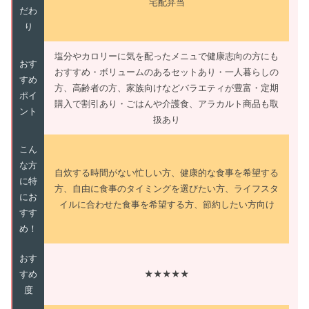
宅配弁当
だわ
り
塩分やカロリーに気を配ったメニュで健康志向の方にも
おす
おすすめ・ボリュームのあるセットあり・一人暮らしの
すめ
方、高齢者の方、家族向けなどバラエティが豊富・定期
ポイ
購入で割引あり・ごはんや介護食、アラカルト商品も取
ント
扱あり
こん
な方
自炊する時間がない忙しい方、健康的な食事を希望する
に特
方、自由に食事のタイミングを選びたい方、ライフスタ
にお
イルに合わせた食事を希望する方、節約したい方向け
すす
め！
おす
すめ
★★★★★
度