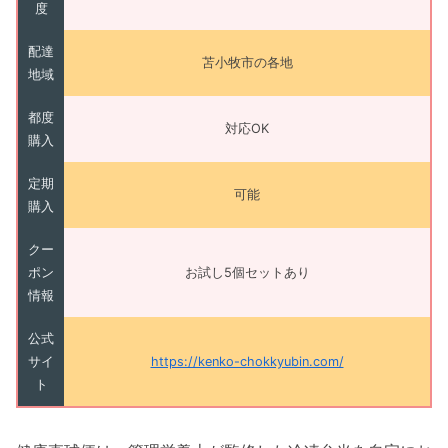
度
配達
苫小牧市の各地
地域
都度
対応OK
購入
定期
可能
購入
クー
ポン
お試し5個セットあり
情報
公式
サイ
https://kenko-chokkyubin.com/
ト