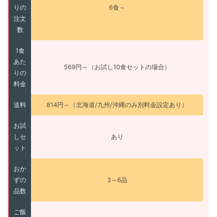
りの
6食～
注文
数
1食
あた
569円～（お試し10食セットの場合）
りの
料金
送料
814円～（北海道/九州/沖縄のみ別料金設定あり）
お試
しセ
あり
ット
おか
ずの
3～6品
品数
ご飯