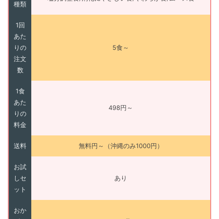
種類
1回
あた
りの
5食～
注文
数
1食
あた
498円～
りの
料金
送料
無料円～（沖縄のみ1000円）
お試
しセ
あり
ット
おか