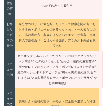
付き
おかずのみ・ご飯付き
の有
無
お弁
塩分やカロリーに気を配ったメニュで健康志向の方にも
当サ
おすすめ・ボリュームのあるセットあり・一人暮らしの
ービ
方、高齢者の方、家族向けなどバラエティが豊富・定期
スの
購入で割引あり・ごはんや介護食、アラカルト商品も取
特徴
扱あり
オニオングリルハンバーグ/クリームコロッケグラタン/チ
キン南蛮/うなぎのひつまぶし/たっぷり挽肉の麻婆茄子/
メニ
爽やかレモンのペンネ・アラ・ボンゴレ /スタミナ焼肉/
ュー
鮭のマッシュポテトアヒージョ/鶏もも肉の炭火焼き/旨辛
一例
しょうゆもつ鍋/厚切りローストポークのホットサラダ な
ど約100種類
メニ
ュー
美味しさ・価格の安さ・手軽さ・安全性を追求した冷凍
のこ