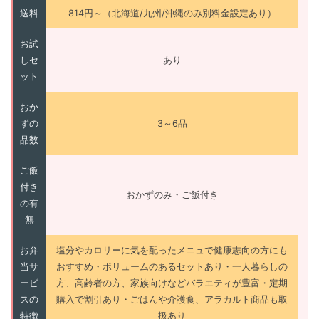
送料
814円～（北海道/九州/沖縄のみ別料金設定あり）
お試
しセ
あり
ット
おか
ずの
3～6品
品数
ご飯
付き
おかずのみ・ご飯付き
の有
無
お弁
塩分やカロリーに気を配ったメニュで健康志向の方にも
当サ
おすすめ・ボリュームのあるセットあり・一人暮らしの
ービ
方、高齢者の方、家族向けなどバラエティが豊富・定期
スの
購入で割引あり・ごはんや介護食、アラカルト商品も取
特徴
扱あり