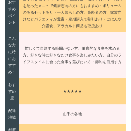
おす
を配ったメニュで健康志向の方にもおすすめ・ボリューム
すめ
のあるセットあり・一人暮らしの方、高齢者の方、家族向
ポイ
けなどバラエティが豊富・定期購入で割引あり・ごはんや
ント
介護食、アラカルト商品も取扱あり
こん
な方
忙しくて自炊する時間がない方、健康的な食事を求める
に特
方、好きな時に好きなだけ食事を楽しみたい方、自分のラ
にお
イフスタイルに合った食事を選びたい方・節約を目指す方
すす
め！
おす
すめ
★★★★★
度
配達
山手の各地
地域
都度