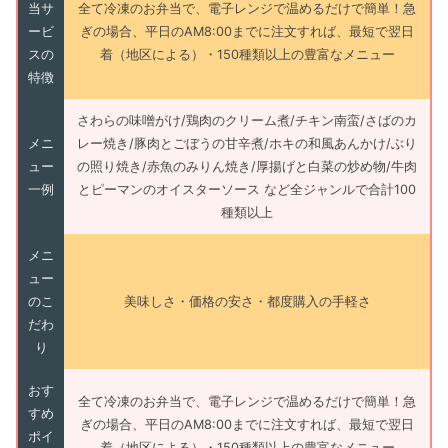
当サ
全て冷凍のお弁当で、電子レンジで温めるだけで簡単！急
ービ
ぎの場合、平日のAM8:00までに注文すれば、最短で翌日
スの
着（地区による）・150種類以上の豊富なメニュー
特徴
さわらの味噌がけ/鶏肉のクリーム煮/チキン南蛮/さばのカ
メニ
レー焼き/豚肉とごぼうの甘辛煮/ホキの和風あんかけ/ぶり
ュー
の照り焼き/赤魚のみりん焼き/厚揚げと白菜の炒め物/牛肉
一例
とピーマンのオイスターソース など全ジャンルで合計100
種類以上
メニ
ュー
のこ
美味しさ・価格の安さ・都度購入の手軽さ
だわ
り
おす
全て冷凍のお弁当で、電子レンジで温めるだけで簡単！急
すめ
ぎの場合、平日のAM8:00までに注文すれば、最短で翌日
ポイ
着（地区による）・150種類以上の豊富なメニュー