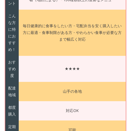
ント
こん
な方
毎日健康的に食事をしたい方・宅配弁当を安く購入したい
に特
方に最適・食事制限がある方・やわらかい食事が必要な方
にお
まで幅広く対応
すす
め！
おす
すめ
★★★★
度
配達
山手の各地
地域
都度
対応OK
購入
定期
可能