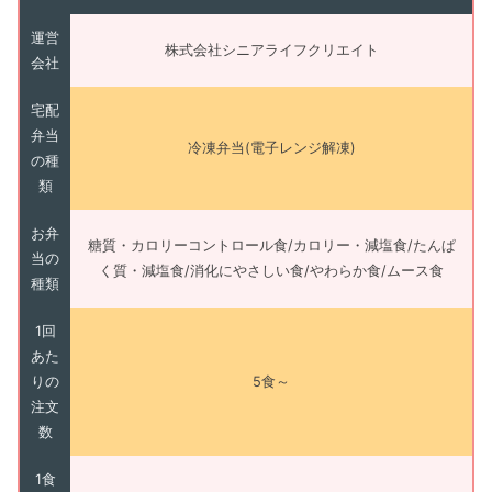
運営
株式会社シニアライフクリエイト
会社
宅配
弁当
冷凍弁当(電子レンジ解凍)
の種
類
お弁
糖質・カロリーコントロール食/カロリー・減塩食/たんぱ
当の
く質・減塩食/消化にやさしい食/やわらか食/ムース食
種類
1回
あた
りの
5食～
注文
数
1食