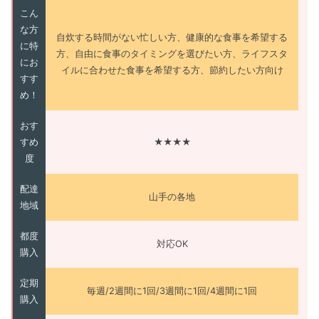
こん
な方
自炊する時間がない忙しい方、健康的な食事を希望する
に特
方、自由に食事のタイミングを選びたい方、ライフスタ
にお
イルに合わせた食事を希望する方、節約したい方向け
すす
め！
おす
すめ
★★★★
度
配達
山手の各地
地域
都度
対応OK
購入
定期
毎週/2週間に1回/3週間に1回/4週間に1回
購入