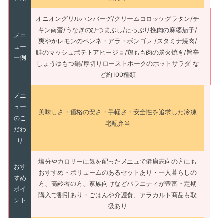
オニオングリルハンバーグ/クリームコロッケグラタン/チ
キン南蛮/うなぎのひつまぶし/たっぷり挽肉の麻婆茄子/
メニ
爽やかレモンのペンネ・アラ・ボンゴレ /スタミナ焼肉/
ュー
鮭のマッシュポテトアヒージョ/鶏もも肉の炭火焼き/旨辛
一例
しょうゆもつ鍋/厚切りローストポークのホットサラダ な
ど約100種類
メニ
ュー
美味しさ・価格の安さ・手軽さ・安全性を追求した冷凍
のこ
宅配弁当
だわ
り
塩分やカロリーに気を配ったメニュで健康志向の方にも
おす
おすすめ・ボリュームのあるセットあり・一人暮らしの
すめ
方、高齢者の方、家族向けなどバラエティが豊富・定期
ポイ
購入で割引あり・ごはんや介護食、アラカルト商品も取
ント
扱あり