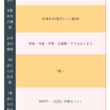
宅配
弁当
冷凍弁当(電子レンジ解凍)
の種
類
お弁
当の
和食・洋食・中華・介護職・アラカルトまで
種類
1回
あた
りの
1食～
注文
数
1食
あた
390円～（お試し10食セット）
りの
料金