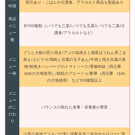
割引あり・ごはんや介護食、アラカルト商品も取扱あり
特徴
商品
メニ
約100種類（いつでも三菜/いつでも五菜/いつでも二菜/介
ュー
護食/アラカルトなど）
数
ブリと大根の照り焼き/アジの塩焼きと国産ほうれん草ごま
メニ
和え/エビマヨ/鶏肉と豆腐の玉子あん/牛肉と焼き豆腐の煮
ュー
物/粗挽きハンバーグのトマトソース/青椒肉絲（四元豚
一例
ゆめの大地使用）/銀鮭のアヒージョ/酢豚（四元豚 ゆめ
の大地使用） など100種類以上
メニ
ュー
のこ
バランスの取れた食事・栄養素が豊富
だわ
り
山手の各地でコスパが安い宅配弁当！塩分やカロリーに気