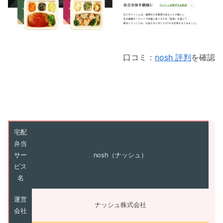
口コミ：
nosh 評判
を確認
宅配
弁当
サー
nosh（ナッシュ）
ビス
名
運営
ナッシュ株式会社
会社