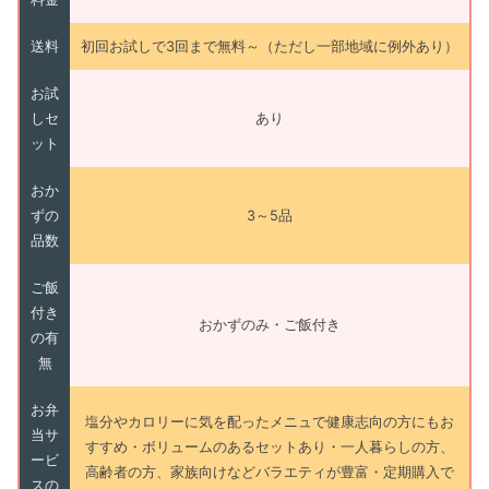
送料
初回お試しで3回まで無料～（ただし一部地域に例外あり）
お試
しセ
あり
ット
おか
ずの
3～5品
品数
ご飯
付き
おかずのみ・ご飯付き
の有
無
お弁
塩分やカロリーに気を配ったメニュで健康志向の方にもお
当サ
すすめ・ボリュームのあるセットあり・一人暮らしの方、
ービ
高齢者の方、家族向けなどバラエティが豊富・定期購入で
スの