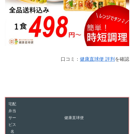
口コミ：
健康直球便 評判
を確認
宅配
弁当
サー
健康直球便
ビス
名