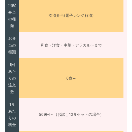
宅配
弁当
冷凍弁当(電子レンジ解凍)
の種
類
お弁
当の
和食・洋食・中華・アラカルトまで
種類
1回
あた
りの
6食～
注文
数
1食
あた
569円～（お試し10食セットの場合）
りの
料金