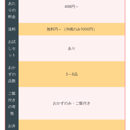
あた
498円～
りの
料金
送料
無料円～（沖縄のみ1000円）
お試
しセ
あり
ット
おか
ずの
3～6品
品数
ご飯
付き
おかずのみ・ご飯付き
の有
無
お弁