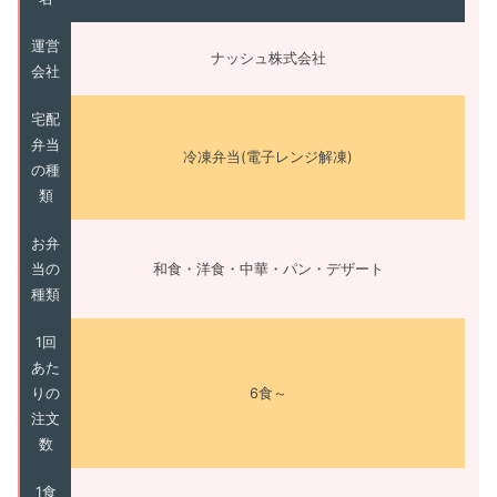
運営
ナッシュ株式会社
会社
宅配
弁当
冷凍弁当(電子レンジ解凍)
の種
類
お弁
当の
和食・洋食・中華・パン・デザート
種類
1回
あた
りの
6食～
注文
数
1食