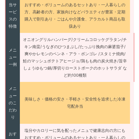
当サ
おすすめ・ボリュームのあるセットあり・一人暮らしの
ービ
方、高齢者の方、家族向けなどバラエティが豊富・定期
スの
購入で割引あり・ごはんや介護食、アラカルト商品も取
特徴
扱あり
オニオングリルハンバーグ/クリームコロッケグラタン/チ
キン南蛮/うなぎのひつまぶし/たっぷり挽肉の麻婆茄子/
メニ
爽やかレモンのペンネ・アラ・ボンゴレ /スタミナ焼肉/
ュー
鮭のマッシュポテトアヒージョ/鶏もも肉の炭火焼き/旨辛
一例
しょうゆもつ鍋/厚切りローストポークのホットサラダ な
ど約100種類
メニ
ュー
美味しさ・価格の安さ・手軽さ・安全性を追求した冷凍
のこ
宅配弁当
だわ
り
塩分やカロリーに気を配ったメニュで健康志向の方にも
おす
おすすめ・ボリュームのあるセットあり・一人暮らしの