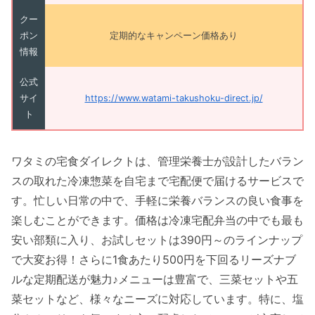
クー
ポン
定期的なキャンペーン価格あり
情報
公式
サイ
https://www.watami-takushoku-direct.jp/
ト
ワタミの宅食ダイレクトは、管理栄養士が設計したバラン
スの取れた冷凍惣菜を自宅まで宅配便で届けるサービスで
す。忙しい日常の中で、手軽に栄養バランスの良い食事を
楽しむことができます。価格は冷凍宅配弁当の中でも最も
安い部類に入り、お試しセットは390円～のラインナップ
で大変お得！さらに1食あたり500円を下回るリーズナブ
ルな定期配送が魅力♪メニューは豊富で、三菜セットや五
菜セットなど、様々なニーズに対応しています。特に、塩