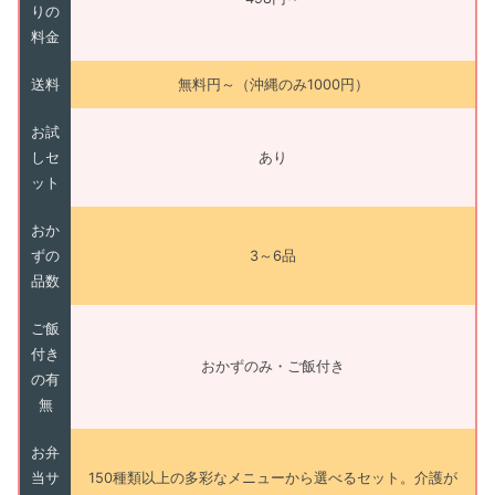
りの
料金
送料
無料円～（沖縄のみ1000円）
お試
しセ
あり
ット
おか
ずの
3～6品
品数
ご飯
付き
おかずのみ・ご飯付き
の有
無
お弁
当サ
150種類以上の多彩なメニューから選べるセット。介護が