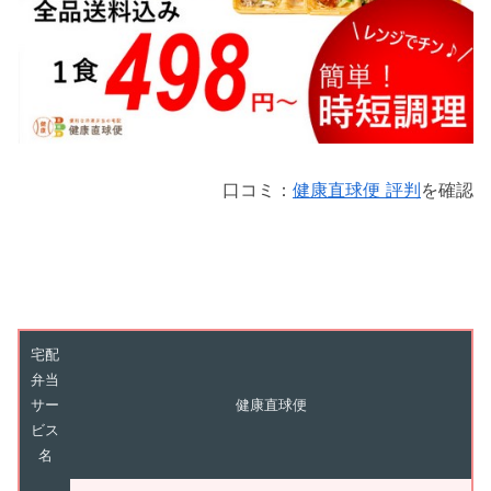
口コミ：
健康直球便 評判
を確認
宅配
弁当
サー
健康直球便
ビス
名