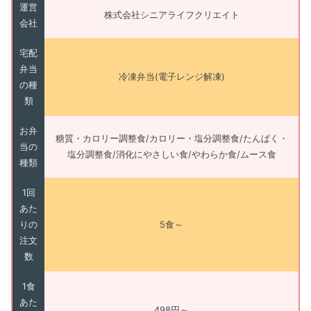
運営
株式会社シニアライフクリエイト
会社
宅配
弁当
冷凍弁当(電子レンジ解凍)
の種
類
お弁
糖質・カロリー調整食/カロリー・塩分調整食/たんぱく・
当の
塩分調整食/消化にやさしい食/やわらか食/ムース食
種類
1回
あた
りの
5食～
注文
数
1食
あた
498円～