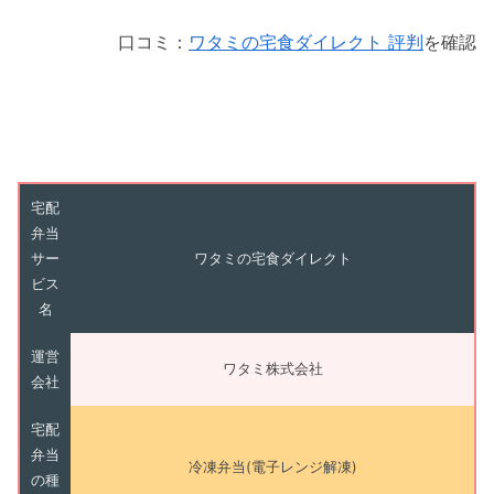
口コミ：
ワタミの宅食ダイレクト 評判
を確認
宅配
弁当
サー
ワタミの宅食ダイレクト
ビス
名
運営
ワタミ株式会社
会社
宅配
弁当
冷凍弁当(電子レンジ解凍)
の種