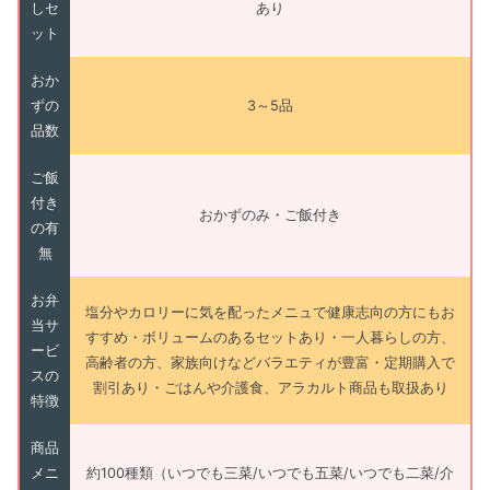
しセ
あり
ット
おか
ずの
3～5品
品数
ご飯
付き
おかずのみ・ご飯付き
の有
無
お弁
塩分やカロリーに気を配ったメニュで健康志向の方にもお
当サ
すすめ・ボリュームのあるセットあり・一人暮らしの方、
ービ
高齢者の方、家族向けなどバラエティが豊富・定期購入で
スの
割引あり・ごはんや介護食、アラカルト商品も取扱あり
特徴
商品
メニ
約100種類（いつでも三菜/いつでも五菜/いつでも二菜/介