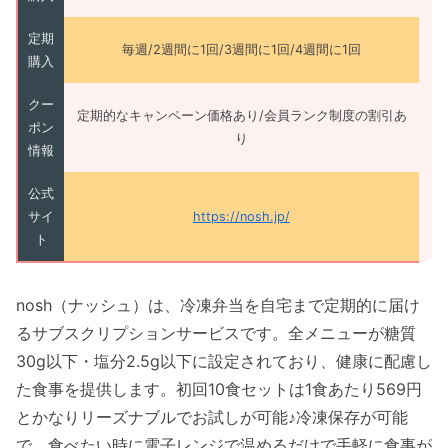
定期
毎週/2週間に1回/3週間に1回/4週間に1回
購入
クー
定期的なキャンペーン価格あり/会員ランク制度の割引あ
ポン
り
情報
公式
サイ
https://nosh.jp/
ト
nosh（ナッシュ）は、冷凍弁当を自宅まで定期的に届け
るサブスクリプションサービスです。全メニューが糖質
30g以下・塩分2.5g以下に設定されており、健康に配慮し
た食事を提供します。初回10食セットは1食あたり569円
とかなりリーズナブルでお試しが可能♪冷凍保存が可能
で、食べたい時に電子レンジで温めるだけで手軽に食事が