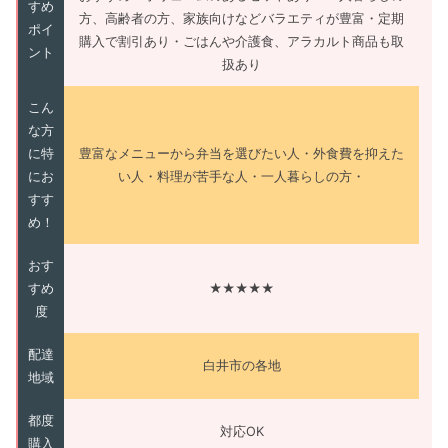
すめ
方、高齢者の方、家族向けなどバラエティが豊富・定期
ポイ
購入で割引あり・ごはんや介護食、アラカルト商品も取
ント
扱あり
こん
な方
に特
豊富なメニューから弁当を選びたい人・外食費を抑えた
にお
い人・料理が苦手な人・一人暮らしの方・
すす
め！
おす
すめ
★★★★★
度
配達
白井市の各地
地域
都度
対応OK
購入