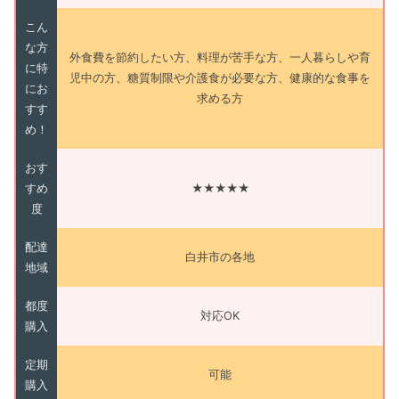
こん
な方
外食費を節約したい方、料理が苦手な方、一人暮らしや育
に特
児中の方、糖質制限や介護食が必要な方、健康的な食事を
にお
求める方
すす
め！
おす
すめ
★★★★★
度
配達
白井市の各地
地域
都度
対応OK
購入
定期
可能
購入