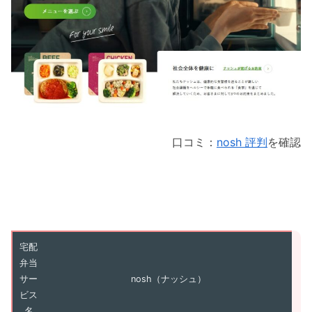
口コミ：
nosh 評判
を確認
宅配
弁当
サー
nosh（ナッシュ）
ビス
名