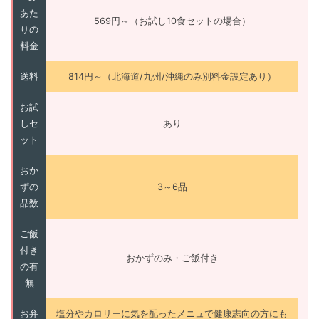
あた
569円～（お試し10食セットの場合）
りの
料金
送料
814円～（北海道/九州/沖縄のみ別料金設定あり）
お試
しセ
あり
ット
おか
ずの
3～6品
品数
ご飯
付き
おかずのみ・ご飯付き
の有
無
お弁
塩分やカロリーに気を配ったメニュで健康志向の方にも