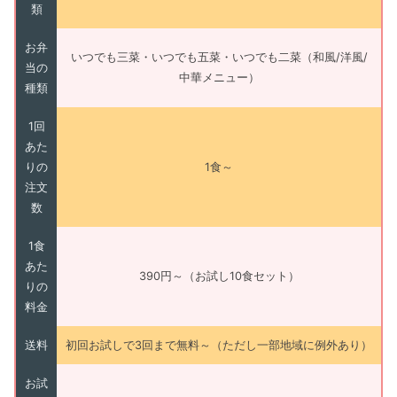
類
お弁
いつでも三菜・いつでも五菜・いつでも二菜（和風/洋風/
当の
中華メニュー）
種類
1回
あた
りの
1食～
注文
数
1食
あた
390円～（お試し10食セット）
りの
料金
送料
初回お試しで3回まで無料～（ただし一部地域に例外あり）
お試