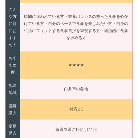
こん
な方
時間に追われている方・栄養バランスの整った食事を心が
に特
けている方・自分のペースで食事を楽しみたい方・自身の
にお
生活にフィットする食事選択を重視する方・経済的に食事
すす
を求める方
め！
おす
すめ
★★★★
度
配達
白井市の各地
地域
都度
対応OK
購入
定期
毎週/2週に1回/月に1回
購入