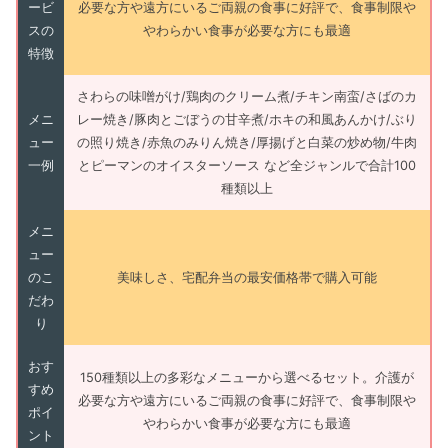
ービ
必要な方や遠方にいるご両親の食事に好評で、食事制限や
スの
やわらかい食事が必要な方にも最適
特徴
さわらの味噌がけ/鶏肉のクリーム煮/チキン南蛮/さばのカ
メニ
レー焼き/豚肉とごぼうの甘辛煮/ホキの和風あんかけ/ぶり
ュー
の照り焼き/赤魚のみりん焼き/厚揚げと白菜の炒め物/牛肉
一例
とピーマンのオイスターソース など全ジャンルで合計100
種類以上
メニ
ュー
のこ
美味しさ、宅配弁当の最安価格帯で購入可能
だわ
り
おす
150種類以上の多彩なメニューから選べるセット。介護が
すめ
必要な方や遠方にいるご両親の食事に好評で、食事制限や
ポイ
やわらかい食事が必要な方にも最適
ント