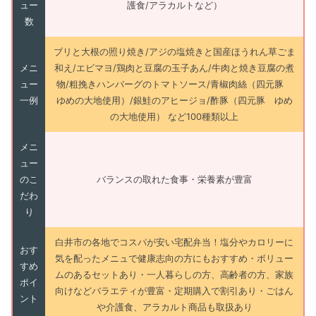
ュー
護食/アラカルトなど）
数
ブリと大根の照り焼き/アジの塩焼きと国産ほうれん草ごま
メニ
和え/エビマヨ/鶏肉と豆腐の玉子あん/牛肉と焼き豆腐の煮
ュー
物/粗挽きハンバーグのトマトソース/青椒肉絲（四元豚
一例
ゆめの大地使用）/銀鮭のアヒージョ/酢豚（四元豚 ゆめ
の大地使用） など100種類以上
メニ
ュー
のこ
バランスの取れた食事・栄養素が豊富
だわ
り
白井市の各地でコスパが安い宅配弁当！塩分やカロリーに
おす
気を配ったメニュで健康志向の方にもおすすめ・ボリュー
すめ
ムのあるセットあり・一人暮らしの方、高齢者の方、家族
ポイ
向けなどバラエティが豊富・定期購入で割引あり・ごはん
ント
や介護食、アラカルト商品も取扱あり