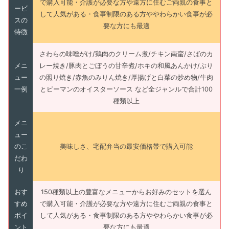
で購入可能・介護が必要な方や遠方に住むご両親の食事と
ービ
して人気がある・食事制限のある方ややわらかい食事が必
スの
要な方にも最適
特徴
さわらの味噌がけ/鶏肉のクリーム煮/チキン南蛮/さばのカ
メニ
レー焼き/豚肉とごぼうの甘辛煮/ホキの和風あんかけ/ぶり
ュー
の照り焼き/赤魚のみりん焼き/厚揚げと白菜の炒め物/牛肉
一例
とピーマンのオイスターソース など全ジャンルで合計100
種類以上
メニ
ュー
のこ
美味しさ、宅配弁当の最安価格帯で購入可能
だわ
り
おす
150種類以上の豊富なメニューからお好みのセットを選ん
すめ
で購入可能・介護が必要な方や遠方に住むご両親の食事と
ポイ
して人気がある・食事制限のある方ややわらかい食事が必
ント
要な方にも最適