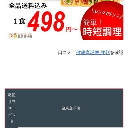
口コミ：
健康直球便 評判
を確認
宅配
弁当
サー
健康直球便
ビス
名