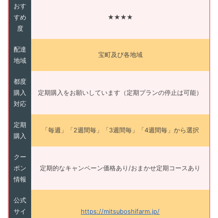
おす
すめ
★★★★
度
配達
宝町及び各地域
地域
都度
購入
定期購入をお願いしています（定期プランの停止は可能）
対応
定期
「毎週」「2週間毎」「3週間毎」「4週間毎」から選択
購入
クー
ポン
定期的なキャンペーン価格あり/おまかせ定期コースあり
情報
公式
サイ
https://mitsuboshifarm.jp/