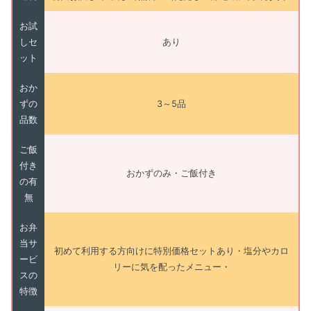
お試
しセ
あり
ット
おか
ずの
3～5品
品数
ご飯
付き
おかずのみ・ご飯付き
の有
無
お弁
当サ
初めて利用する方向けに特別価格セットあり・塩分やカロ
ービ
リーに気を配ったメニュー・
スの
特徴