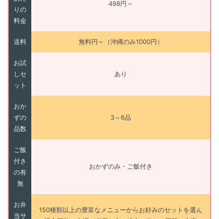
498円～
りの
料金
送料
無料円～（沖縄のみ1000円）
お試
しセ
あり
ット
おか
ずの
3～6品
品数
ご飯
付き
おかずのみ・ご飯付き
の有
無
お弁
150種類以上の豊富なメニューからお好みのセットを選ん
当サ