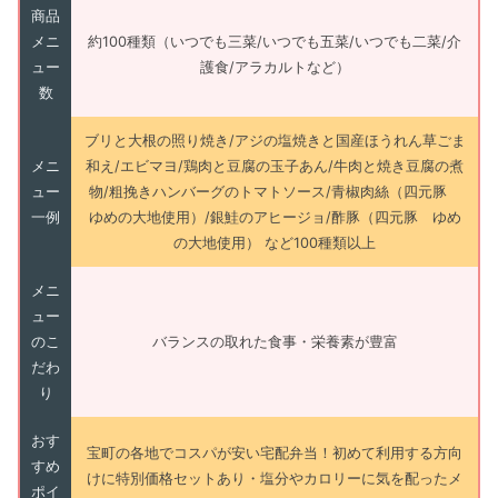
商品
メニ
約100種類（いつでも三菜/いつでも五菜/いつでも二菜/介
ュー
護食/アラカルトなど）
数
ブリと大根の照り焼き/アジの塩焼きと国産ほうれん草ごま
メニ
和え/エビマヨ/鶏肉と豆腐の玉子あん/牛肉と焼き豆腐の煮
ュー
物/粗挽きハンバーグのトマトソース/青椒肉絲（四元豚
一例
ゆめの大地使用）/銀鮭のアヒージョ/酢豚（四元豚 ゆめ
の大地使用） など100種類以上
メニ
ュー
のこ
バランスの取れた食事・栄養素が豊富
だわ
り
おす
宝町の各地でコスパが安い宅配弁当！初めて利用する方向
すめ
けに特別価格セットあり・塩分やカロリーに気を配ったメ
ポイ