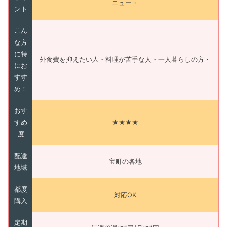
ニュー・
ント
こん
な方
に特
外食費を抑えたい人・料理が苦手な人・一人暮らしの方・
にお
すす
め！
おす
すめ
★★★★
度
配達
宝町の各地
地域
都度
対応OK
購入
定期