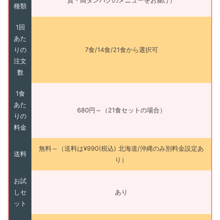
質・高タンパクのメニューをお届け）
種類
1回
あた
りの
7食/14食/21食から選択可
注文
数
1食
あた
680円～（21食セットの場合）
りの
料金
無料～（送料は¥990(税込) 北海道/沖縄のみ別料金設定あ
送料
り）
お試
しセ
あり
ット