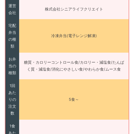
運営
株式会社シニアライフクリエイト
会社
宅配
弁当
冷凍弁当(電子レンジ解凍)
の種
類
お弁
糖質・カロリーコントロール食/カロリー・減塩食/たんぱ
当の
く質・減塩食/消化にやさしい食/やわらか食/ムース食
種類
1回
あた
りの
5食～
注文
数
1食
あた