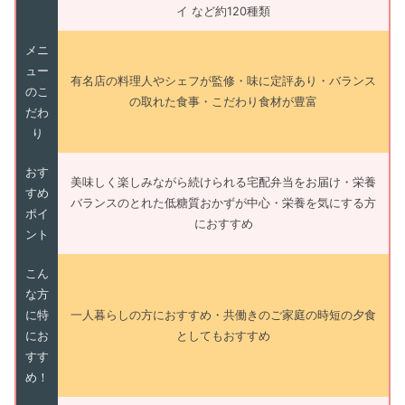
イ など約120種類
メニ
ュー
有名店の料理人やシェフが監修・味に定評あり・バランス
のこ
の取れた食事・こだわり食材が豊富
だわ
り
おす
美味しく楽しみながら続けられる宅配弁当をお届け・栄養
すめ
バランスのとれた低糖質おかずが中心・栄養を気にする方
ポイ
におすすめ
ント
こん
な方
に特
一人暮らしの方におすすめ・共働きのご家庭の時短の夕食
にお
としてもおすすめ
すす
め！