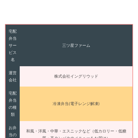
宅配
弁当
サー
三ツ星ファーム
ビス
名
運営
株式会社イングリウッド
会社
宅配
弁当
冷凍弁当(電子レンジ解凍)
の種
類
お弁
和風・洋風・中華・エスニックなど（低カロリー・低糖
当の