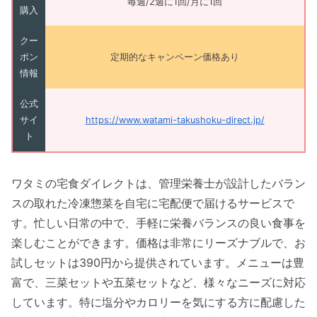
毎週/2週に1回/月に1回
購入
クー
ポン
定期的なキャンペーン価格あり
情報
公式
サイ
https://www.watami-takushoku-direct.jp/
ト
ワタミの宅食ダイレクトは、管理栄養士が設計したバラン
スの取れた冷凍惣菜を自宅に宅配便で届けるサービスで
す。忙しい日常の中で、手軽に栄養バランスの良い食事を
楽しむことができます。価格は非常にリーズナブルで、お
試しセットは390円から提供されています。メニューは豊
富で、三菜セットや五菜セットなど、様々なニーズに対応
しています。特に塩分やカロリーを気にする方に配慮した