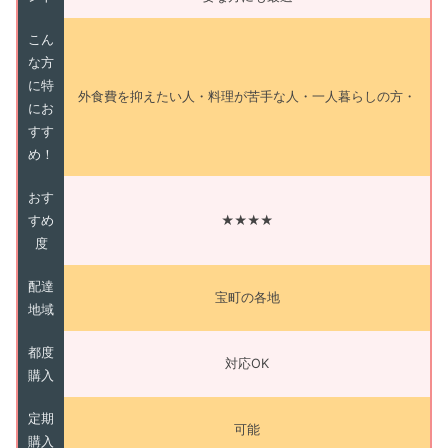
こん
な方
に特
外食費を抑えたい人・料理が苦手な人・一人暮らしの方・
にお
すす
め！
おす
すめ
★★★★
度
配達
宝町の各地
地域
都度
対応OK
購入
定期
可能
購入