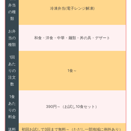
弁当
冷凍弁当(電子レンジ解凍)
の種
類
お弁
当の
和食・洋食・中華・麺類・丼の具・デザート
種類
1回
あた
りの
1食～
注文
数
1食
あた
390円～（お試し10食セット）
りの
料金
送料
初回お試しで3回まで無料～（ただし一部地域に例外あり）