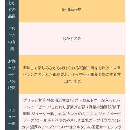
おか
ずの
5～8品程度
品数
ご飯
付き
おかずのみ
の有
無
お弁
当サ
美味しく楽しみながら続けられる宅配弁当をお届け・栄養
ービ
バランスのとれた低糖質おかずが中心・栄養を気にする方
スの
におすすめ
特徴
プリッと甘旨 特製海老マヨ/ビストロ風トマトが入ったハ
ッシュドビーフ/こだわり唐揚げと彩り野菜の油淋鶏/柚子
メニ
風味 ジューシー豚しゃぶ/カレイのムニエル ジェノベーゼ
ュー
ソース/ロールキャベツのやさしさ豆乳スープ仕立て/ヒレ
一例
カツ 濃厚Wチーズソース/幸せタルタルの国産サーモンフラ