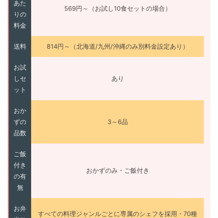
あた
569円～（お試し10食セットの場合）
りの
料金
送料
814円～（北海道/九州/沖縄のみ別料金設定あり）
お試
しセ
あり
ット
おか
ずの
3～6品
品数
ご飯
付き
おかずのみ・ご飯付き
の有
無
お弁
すべての料理ジャンルごとに専属のシェフを採用・70種