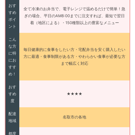
おす
全て冷凍のお弁当で、電子レンジで温めるだけで簡単！急
すめ
ぎの場合、平日のAM8:00までに注文すれば、最短で翌日
ポイ
着（地区による）・150種類以上の豊富なメニュー
ント
こん
な方
毎日健康的に食事をしたい方・宅配弁当を安く購入したい
に特
方に最適・食事制限がある方・やわらかい食事が必要な方
にお
まで幅広く対応
すす
め！
おす
すめ
★★★★
度
配達
名取市の各地
地域
都度