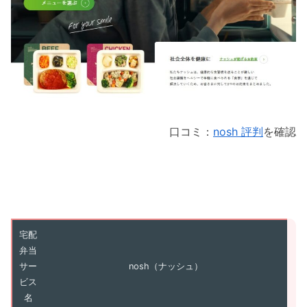
口コミ：
nosh 評判
を確認
宅配
弁当
サー
nosh（ナッシュ）
ビス
名