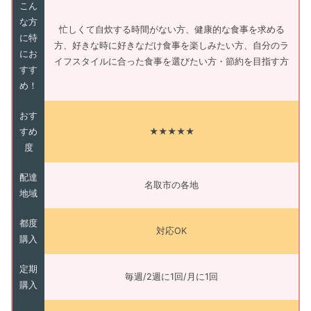
こん
な方
忙しくて自炊する時間がない方、健康的な食事を求める
に特
方、好きな時に好きなだけ食事を楽しみたい方、自分のラ
にお
イフスタイルに合った食事を選びたい方・節約を目指す方
すす
め！
おす
すめ
★★★★★
度
配達
名取市の各地
地域
都度
対応OK
購入
定期
毎週/2週に1回/月に1回
購入