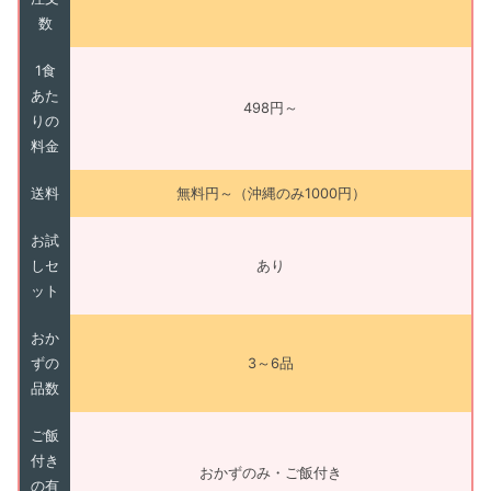
数
1食
あた
498円～
りの
料金
送料
無料円～（沖縄のみ1000円）
お試
しセ
あり
ット
おか
ずの
3～6品
品数
ご飯
付き
おかずのみ・ご飯付き
の有