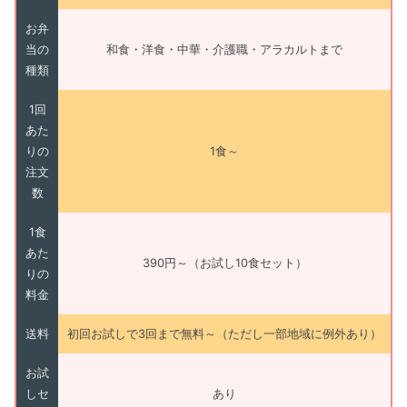
お弁
当の
和食・洋食・中華・介護職・アラカルトまで
種類
1回
あた
りの
1食～
注文
数
1食
あた
390円～（お試し10食セット）
りの
料金
送料
初回お試しで3回まで無料～（ただし一部地域に例外あり）
お試
しセ
あり