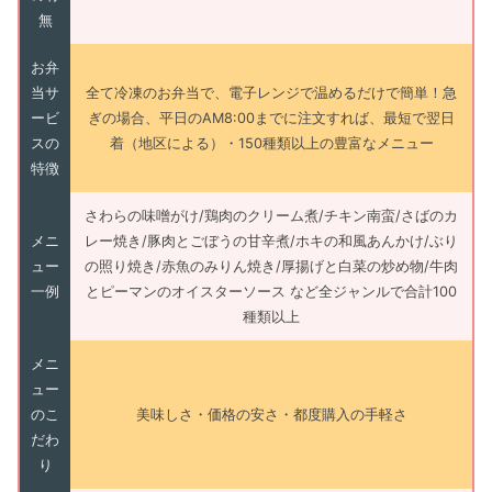
無
お弁
当サ
全て冷凍のお弁当で、電子レンジで温めるだけで簡単！急
ービ
ぎの場合、平日のAM8:00までに注文すれば、最短で翌日
スの
着（地区による）・150種類以上の豊富なメニュー
特徴
さわらの味噌がけ/鶏肉のクリーム煮/チキン南蛮/さばのカ
メニ
レー焼き/豚肉とごぼうの甘辛煮/ホキの和風あんかけ/ぶり
ュー
の照り焼き/赤魚のみりん焼き/厚揚げと白菜の炒め物/牛肉
一例
とピーマンのオイスターソース など全ジャンルで合計100
種類以上
メニ
ュー
のこ
美味しさ・価格の安さ・都度購入の手軽さ
だわ
り