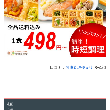
口コミ：
健康直球便 評判
を確認
宅配
弁当