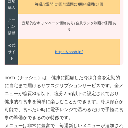
定期
毎週/2週間に1回/3週間に1回/4週間に1回
購入
クー
定期的なキャンペーン価格あり/会員ランク制度の割引あ
ポン
り
情報
公式
サイ
https://nosh.jp/
ト
nosh（ナッシュ）は、健康に配慮した冷凍弁当を定期的
に自宅まで届けるサブスクリプションサービスです。全メ
ニューが糖質30g以下、塩分2.5g以下に設定されており、
健康的な食事を簡単に楽しむことができます。冷凍保存が
可能で、食べたい時に電子レンジで温めるだけで手軽に食
事の準備ができるのが特徴です。
メニューは非常に豊富で、毎週新しいメニューが追加され