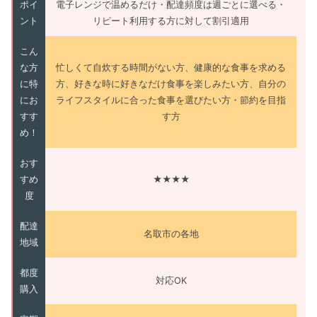
ポイ
電子レンジで温めるだけ・配達頻度は週ごとに選べる・
ント
リピート利用する方に対して割引適用
こん
な方
忙しくて自炊する時間がない方、健康的な食事を求める
に特
方、好きな時に好きなだけ食事を楽しみたい方、自分の
にお
ライフスタイルに合った食事を選びたい方・節約を目指
すす
す方
め！
おす
すめ
★★★★
度
配達
名取市の各地
地域
都度
対応OK
購入