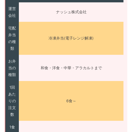
運営
ナッシュ株式会社
会社
宅配
弁当
冷凍弁当(電子レンジ解凍)
の種
類
お弁
当の
和食・洋食・中華・アラカルトまで
種類
1回
あた
りの
6食～
注文
数
1食