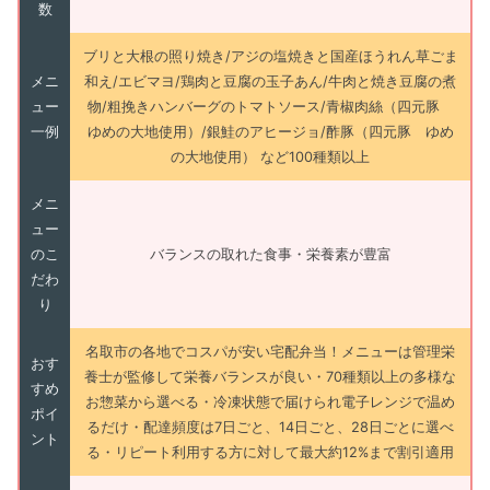
数
ブリと大根の照り焼き/アジの塩焼きと国産ほうれん草ごま
メニ
和え/エビマヨ/鶏肉と豆腐の玉子あん/牛肉と焼き豆腐の煮
ュー
物/粗挽きハンバーグのトマトソース/青椒肉絲（四元豚
一例
ゆめの大地使用）/銀鮭のアヒージョ/酢豚（四元豚 ゆめ
の大地使用） など100種類以上
メニ
ュー
のこ
バランスの取れた食事・栄養素が豊富
だわ
り
名取市の各地でコスパが安い宅配弁当！メニューは管理栄
おす
養士が監修して栄養バランスが良い・70種類以上の多様な
すめ
お惣菜から選べる・冷凍状態で届けられ電子レンジで温め
ポイ
るだけ・配達頻度は7日ごと、14日ごと、28日ごとに選べ
ント
る・リピート利用する方に対して最大約12%まで割引適用