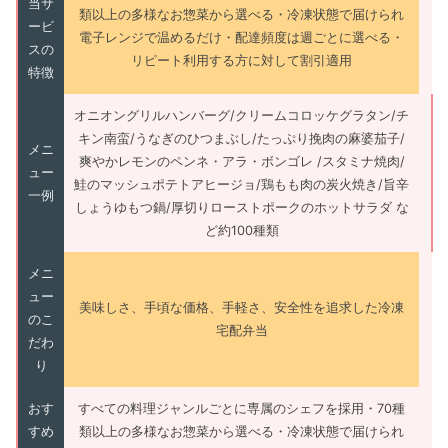
当サ
類以上の多様なお惣菜から選べる・冷凍状態で届けられ
ービ
電子レンジで温めるだけ・配達頻度は週ごとに選べる・
スの
リピート利用する方に対して割引適用
特徴
オニオングリルハンバーグ/クリームコロッケグラタン/チ
キン南蛮/うなぎのひつまぶし/たっぷり挽肉の麻婆茄子/
メニ
爽やかレモンのペンネ・アラ・ボンゴレ /スタミナ焼肉/
ュー
鮭のマッシュポテトアヒージョ/鶏もも肉の炭火焼き/旨辛
一例
しょうゆもつ鍋/厚切りローストポークのホットサラダ な
ど約100種類
メニ
ュー
美味しさ、手頃な価格、手軽さ、安全性を追求した冷凍
のこ
宅配弁当
だわ
り
おす
すべての料理ジャンルごとに専属のシェフを採用・70種
すめ
類以上の多様なお惣菜から選べる・冷凍状態で届けられ