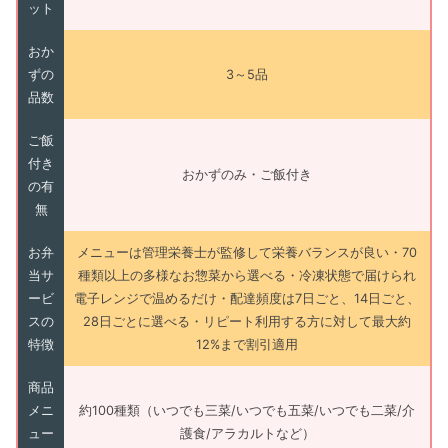
ット
おか
ずの
3～5品
品数
ご飯
付き
おかずのみ・ご飯付き
の有
無
お弁
メニューは管理栄養士が監修して栄養バランスが良い・70
当サ
種類以上の多様なお惣菜から選べる・冷凍状態で届けられ
ービ
電子レンジで温めるだけ・配達頻度は7日ごと、14日ごと、
スの
28日ごとに選べる・リピート利用する方に対して最大約
特徴
12%まで割引適用
商品
メニ
約100種類（いつでも三菜/いつでも五菜/いつでも二菜/介
ュー
護食/アラカルトなど）