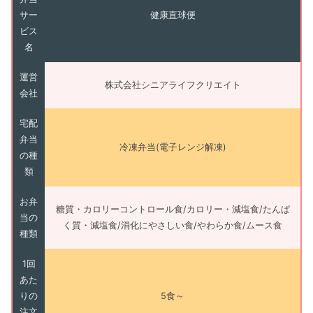
サー
健康直球便
ビス
名
運営
株式会社シニアライフクリエイト
会社
宅配
弁当
冷凍弁当(電子レンジ解凍)
の種
類
お弁
糖質・カロリーコントロール食/カロリー・減塩食/たんぱ
当の
く質・減塩食/消化にやさしい食/やわらか食/ムース食
種類
1回
あた
りの
5食～
注文