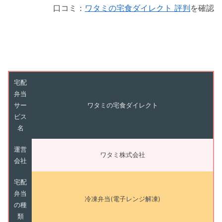
口コミ：
ワタミの宅食ダイレクト 評判
を確認
宅配
弁当
サー
ワタミの宅食ダイレクト
ビス
名
運営
ワタミ株式会社
会社
宅配
弁当
冷凍弁当(電子レンジ解凍)
の種
類