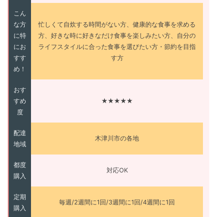
こん
な方
忙しくて自炊する時間がない方、健康的な食事を求める
に特
方、好きな時に好きなだけ食事を楽しみたい方、自分の
にお
ライフスタイルに合った食事を選びたい方・節約を目指
すす
す方
め！
おす
すめ
★★★★★
度
配達
木津川市の各地
地域
都度
対応OK
購入
定期
毎週/2週間に1回/3週間に1回/4週間に1回
購入