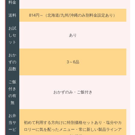
料金
送料
814円～（北海道/九州/沖縄のみ別料金設定あり）
お試
しセ
あり
ット
おか
ずの
3～6品
品数
ご飯
付き
おかずのみ・ご飯付き
の有
無
お弁
当サ
初めて利用する方向けに特別価格セットあり・塩分やカ
ービ
ロリーに気を配ったメニュー・常に新しい製品ラインア