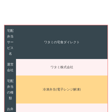
宅配
弁当
サー
ワタミの宅食ダイレクト
ビス
名
運営
ワタミ株式会社
会社
宅配
弁当
冷凍弁当(電子レンジ解凍)
の種
類
お弁