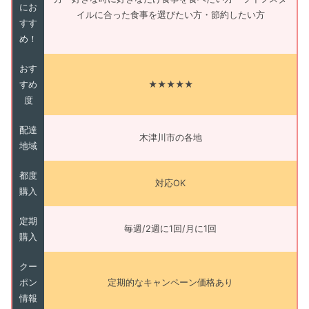
にお
イルに合った食事を選びたい方・節約したい方
すす
め！
おす
すめ
★★★★★
度
配達
木津川市の各地
地域
都度
対応OK
購入
定期
毎週/2週に1回/月に1回
購入
クー
ポン
定期的なキャンペーン価格あり
情報