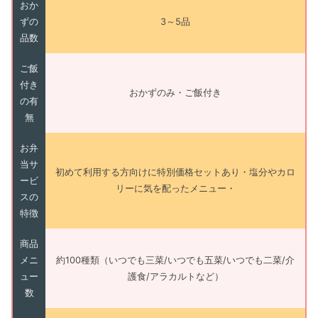
おか
ずの
3～5品
品数
ご飯
付き
おかずのみ・ご飯付き
の有
無
お弁
当サ
初めて利用する方向けに特別価格セットあり・塩分やカロ
ービ
リーに気を配ったメニュー・
スの
特徴
商品
メニ
約100種類（いつでも三菜/いつでも五菜/いつでも二菜/介
ュー
護食/アラカルトなど）
数