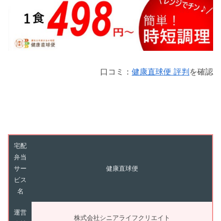
口コミ：
健康直球便 評判
を確認
宅配
弁当
サー
健康直球便
ビス
名
運営
株式会社シニアライフクリエイト