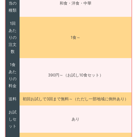
当の
和食・洋食・中華
種類
1回
あた
りの
1食～
注文
数
1食
あた
390円～（お試し10食セット）
りの
料金
送料
初回お試しで3回まで無料～（ただし一部地域に例外あり）
お試
しセ
あり
ット