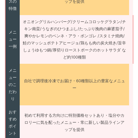
スの
ップを提供
特徴
オニオングリルハンバーグ/クリームコロッケグラタン/チ
キン南蛮/うなぎのひつまぶし/たっぷり挽肉の麻婆茄子/
メニ
爽やかレモンのペンネ・アラ・ボンゴレ /スタミナ焼肉/
ュー
鮭のマッシュポテトアヒージョ/鶏もも肉の炭火焼き/旨辛
一例
しょうゆもつ鍋/厚切りローストポークのホットサラダ な
ど約100種類
メニ
ュー
自社で調理後冷凍でお届け・60種類以上の豊富なメニュ
のこ
ー
だわ
り
おす
初めて利用する方向けに特別価格セットあり・塩分やカ
すめ
ロリーに気を配ったメニュー・常に新しい製品ラインア
ポイ
ップを提供
ント