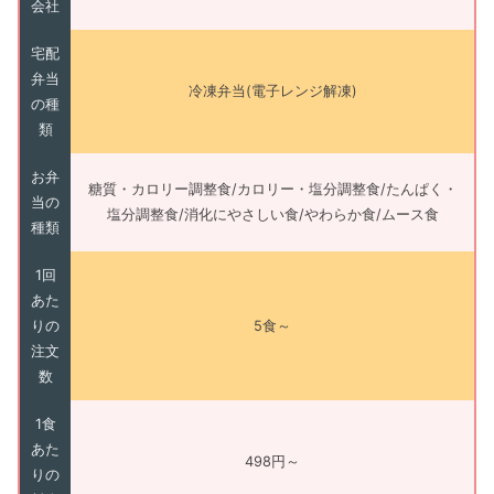
会社
宅配
弁当
冷凍弁当(電子レンジ解凍)
の種
類
お弁
糖質・カロリー調整食/カロリー・塩分調整食/たんぱく・
当の
塩分調整食/消化にやさしい食/やわらか食/ムース食
種類
1回
あた
りの
5食～
注文
数
1食
あた
498円～
りの