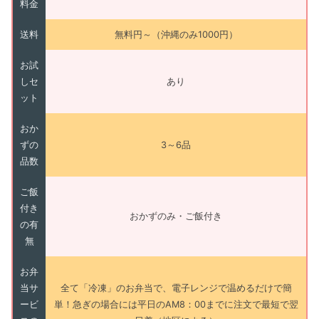
料金
送料
無料円～（沖縄のみ1000円）
お試
しセ
あり
ット
おか
ずの
3～6品
品数
ご飯
付き
おかずのみ・ご飯付き
の有
無
お弁
当サ
全て「冷凍」のお弁当で、電子レンジで温めるだけで簡
ービ
単！急ぎの場合には平日のAM8：00までに注文で最短で翌