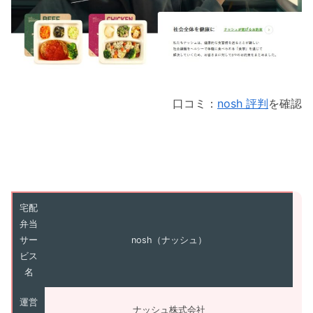
口コミ：
nosh 評判
を確認
宅配
弁当
サー
nosh（ナッシュ）
ビス
名
運営
ナッシュ株式会社