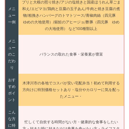
ブリと大根の照り焼き/アジの塩焼きと国産ほうれん草ごま
メニ
和え/エビマヨ/鶏肉と豆腐の玉子あん/牛肉と焼き豆腐の煮
ュー
物/粗挽きハンバーグのトマトソース/青椒肉絲（四元豚
一例
ゆめの大地使用）/銀鮭のアヒージョ/酢豚（四元豚 ゆめ
の大地使用） など100種類以上
メニ
ュー
のこ
バランスの取れた食事・栄養素が豊富
だわ
り
おす
木津川市の各地でコスパが安い宅配弁当！初めて利用する
すめ
方向けに特別価格セットあり・塩分やカロリーに気を配っ
ポイ
たメニュー・
ント
こん
な方
忙しくて自炊する時間がない方・健康的な食事をしたい
に特
方・好きな時に好きなだけ食事を食べたい方・ライフスタ