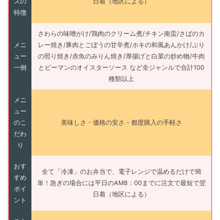
スの
日着（地区による）
特徴
さわらの味噌がけ/鶏肉のクリーム煮/チキン南蛮/さばのカ
メニ
レー焼き/豚肉とごぼうの甘辛煮/ホキの和風あんかけ/ぶり
ュー
の照り焼き/赤魚のみりん焼き/厚揚げと白菜の炒め物/牛肉
一例
とピーマンのオイスターソース など全ジャンルで合計100
種類以上
メニ
ュー
のこ
美味しさ・価格の安さ・都度購入の手軽さ
だわ
り
おす
全て「冷凍」のお弁当で、電子レンジで温めるだけで簡
すめ
単！急ぎの場合には平日のAM8：00までに注文で最短で翌
ポイ
日着（地区による）
ント