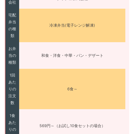
会社
宅配
弁当
冷凍弁当(電子レンジ解凍)
の種
類
お弁
当の
和食・洋食・中華・パン・デザート
種類
1回
あた
りの
6食～
注文
数
1食
あた
569円～（お試し10食セットの場合）
りの