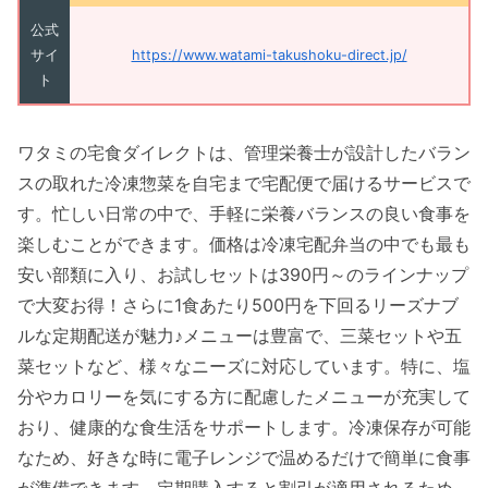
公式
サイ
https://www.watami-takushoku-direct.jp/
ト
ワタミの宅食ダイレクトは、管理栄養士が設計したバラン
スの取れた冷凍惣菜を自宅まで宅配便で届けるサービスで
す。忙しい日常の中で、手軽に栄養バランスの良い食事を
楽しむことができます。価格は冷凍宅配弁当の中でも最も
安い部類に入り、お試しセットは390円～のラインナップ
で大変お得！さらに1食あたり500円を下回るリーズナブ
ルな定期配送が魅力♪メニューは豊富で、三菜セットや五
菜セットなど、様々なニーズに対応しています。特に、塩
分やカロリーを気にする方に配慮したメニューが充実して
おり、健康的な食生活をサポートします。冷凍保存が可能
なため、好きな時に電子レンジで温めるだけで簡単に食事
が準備できます。定期購入すると割引が適用されるため、