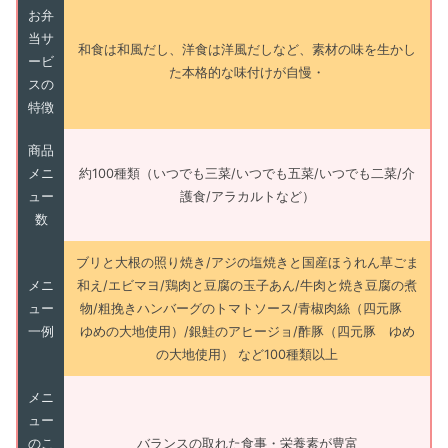
お弁
当サ
和食は和風だし、洋食は洋風だしなど、素材の味を生かし
ービ
た本格的な味付けが自慢・
スの
特徴
商品
メニ
約100種類（いつでも三菜/いつでも五菜/いつでも二菜/介
ュー
護食/アラカルトなど）
数
ブリと大根の照り焼き/アジの塩焼きと国産ほうれん草ごま
メニ
和え/エビマヨ/鶏肉と豆腐の玉子あん/牛肉と焼き豆腐の煮
ュー
物/粗挽きハンバーグのトマトソース/青椒肉絲（四元豚
一例
ゆめの大地使用）/銀鮭のアヒージョ/酢豚（四元豚 ゆめ
の大地使用） など100種類以上
メニ
ュー
のこ
バランスの取れた食事・栄養素が豊富