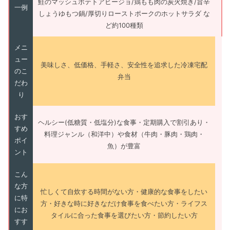
鮭のマッシュポテトアヒージョ/鶏もも肉の炭火焼き/旨辛
一例
しょうゆもつ鍋/厚切りローストポークのホットサラダ な
ど約100種類
メニ
ュー
美味しさ、低価格、手軽さ、安全性を追求した冷凍宅配
のこ
弁当
だわ
り
おす
ヘルシー(低糖質・低塩分)な食事・定期購入で割引あり・
すめ
料理ジャンル（和洋中）や食材（牛肉・豚肉・鶏肉・
ポイ
魚）が豊富
ント
こん
な方
忙しくて自炊する時間がない方・健康的な食事をしたい
に特
方・好きな時に好きなだけ食事を食べたい方・ライフス
にお
タイルに合った食事を選びたい方・節約したい方
すす