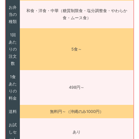
お弁
和食・洋食・中華（糖質制限食・塩分調整食・やわらか
当の
食・ムース食）
種類
1回
あた
りの
5食～
注文
数
1食
あた
498円～
りの
料金
送料
無料円～（沖縄のみ1000円）
お試
しセ
あり