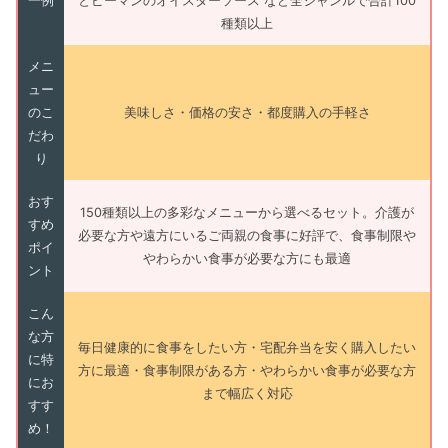
一例
とピーマンのオイスターソース など全ジャンルで合計100
種類以上
メニ
ュー
のこ
美味しさ・価格の安さ・都度購入の手軽さ
だわ
り
おす
150種類以上の多彩なメニューから選べるセット。介護が
すめ
必要な方や遠方にいるご両親の食事に好評で、食事制限や
ポイ
やわらかい食事が必要な方にも最適
ント
こん
な方
毎日健康的に食事をしたい方・宅配弁当を安く購入したい
に特
方に最適・食事制限がある方・やわらかい食事が必要な方
にお
まで幅広く対応
すす
め！