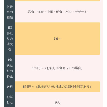
お弁
当の
和食・洋食・中華・朝食・パン・デザート
種類
1回
あた
りの
6食～
注文
数
1食
あた
569円～（お試し10食セットの場合）
りの
料金
送料
814円～（北海道/九州/沖縄のみ別料金設定あり）
お試
しセ
あり