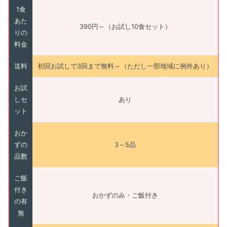
1食
あた
390円～（お試し10食セット）
りの
料金
送料
初回お試しで3回まで無料～（ただし一部地域に例外あり）
お試
しセ
あり
ット
おか
ずの
3～5品
品数
ご飯
付き
おかずのみ・ご飯付き
の有
無