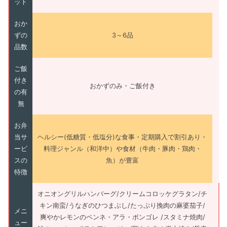
ット
おか
ずの
3～6品
品数
ご飯
付き
おかずのみ・ご飯付き
の有
無
お弁
当サ
ヘルシー(低糖質・低塩分)な食事・定期購入で割引あり・
ービ
料理ジャンル（和洋中）や食材（牛肉・豚肉・鶏肉・
スの
魚）が豊富
特徴
オニオングリルハンバーグ/クリームコロッケグラタン/チ
キン南蛮/うなぎのひつまぶし/たっぷり挽肉の麻婆茄子/
メニ
爽やかレモンのペンネ・アラ・ボンゴレ /スタミナ焼肉/
ュー