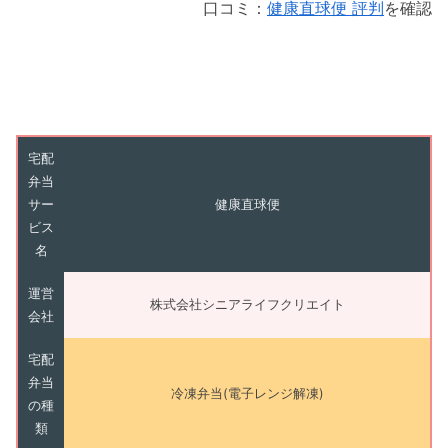
口コミ：
健康直球便 評判
を確認
宅配
弁当
サー
健康直球便
ビス
名
運営
株式会社シニアライフクリエイト
会社
宅配
弁当
冷凍弁当(電子レンジ解凍)
の種
類