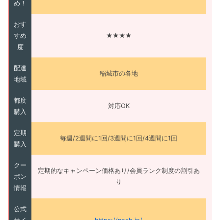
め！
おす
すめ
★★★★
度
配達
稲城市の各地
地域
都度
対応OK
購入
定期
毎週/2週間に1回/3週間に1回/4週間に1回
購入
クー
定期的なキャンペーン価格あり/会員ランク制度の割引あ
ポン
り
情報
公式