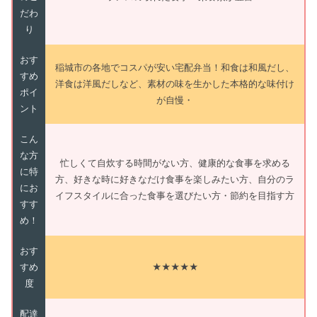
だわ
り
おす
稲城市の各地でコスパが安い宅配弁当！和食は和風だし、
すめ
洋食は洋風だしなど、素材の味を生かした本格的な味付け
ポイ
が自慢・
ント
こん
な方
忙しくて自炊する時間がない方、健康的な食事を求める
に特
方、好きな時に好きなだけ食事を楽しみたい方、自分のラ
にお
イフスタイルに合った食事を選びたい方・節約を目指す方
すす
め！
おす
すめ
★★★★★
度
配達