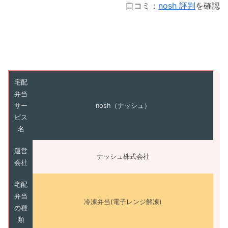
口コミ：
nosh 評判
を確認
宅配
弁当
サー
nosh（ナッシュ）
ビス
名
運営
ナッシュ株式会社
会社
宅配
弁当
冷凍弁当(電子レンジ解凍)
の種
類