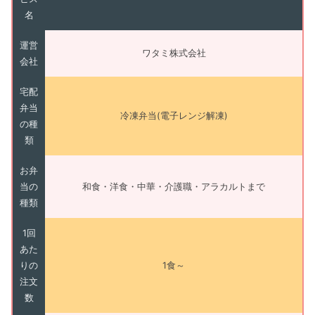
名
運営
ワタミ株式会社
会社
宅配
弁当
冷凍弁当(電子レンジ解凍)
の種
類
お弁
当の
和食・洋食・中華・介護職・アラカルトまで
種類
1回
あた
りの
1食～
注文
数