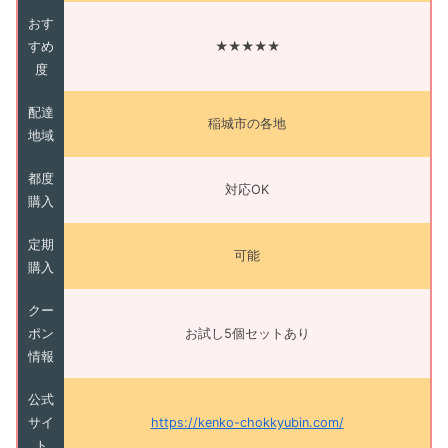
おす
すめ
★★★★★
度
配達
稲城市の各地
地域
都度
対応OK
購入
定期
可能
購入
クー
ポン
お試し5個セットあり
情報
公式
サイ
https://kenko-chokkyubin.com/
ト