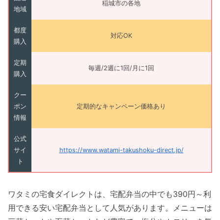
稲城市の各地
地域
都度
対応OK
購入
定期
毎週/2週に1回/月に1回
購入
クー
ポン
定期的なキャンペーン価格あり
情報
公式
サイ
https://www.watami-takushoku-direct.jp/
ト
ワタミの宅食ダイレクトは、宅配弁当の中でも390円～利
用できる安い宅配弁当として人気があります。メニューは