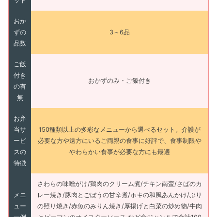
ット
おか
ずの
3～6品
品数
ご飯
付き
おかずのみ・ご飯付き
の有
無
お弁
当サ
150種類以上の多彩なメニューから選べるセット。介護が
ービ
必要な方や遠方にいるご両親の食事に好評で、食事制限や
スの
やわらかい食事が必要な方にも最適
特徴
さわらの味噌がけ/鶏肉のクリーム煮/チキン南蛮/さばのカ
メニ
レー焼き/豚肉とごぼうの甘辛煮/ホキの和風あんかけ/ぶり
ュー
の照り焼き/赤魚のみりん焼き/厚揚げと白菜の炒め物/牛肉