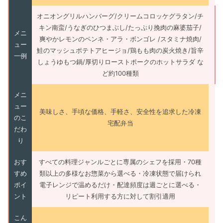
オニオングリルハンバーグ/クリームコロッケグラタン/チ
キン南蛮/うなぎのひつまぶし/たっぷり挽肉の麻婆茄子/
メニ
爽やかレモンのペンネ・アラ・ボンゴレ /スタミナ焼肉/
ュー
鮭のマッシュポテトアヒージョ/鶏もも肉の炭火焼き/旨辛
一例
しょうゆもつ鍋/厚切りローストポークのホットサラダ な
ど約100種類
メニ
ュー
美味しさ、手頃な価格、手軽さ、安全性を追求した冷凍
のこ
宅配弁当
だわ
り
おす
すべての料理ジャンルごとに専属のシェフを採用・70種
すめ
類以上の多様なお惣菜から選べる・冷凍状態で届けられ
ポイ
電子レンジで温めるだけ・配達頻度は週ごとに選べる・
ント
リピート利用する方に対して割引適用
こん