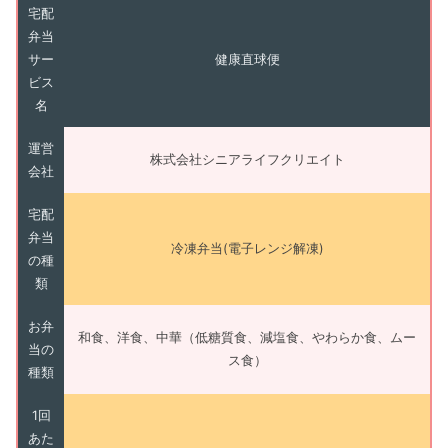
宅配
弁当
サー
健康直球便
ビス
名
運営
株式会社シニアライフクリエイト
会社
宅配
弁当
冷凍弁当(電子レンジ解凍)
の種
類
お弁
和食、洋食、中華（低糖質食、減塩食、やわらか食、ムー
当の
ス食）
種類
1回
あた