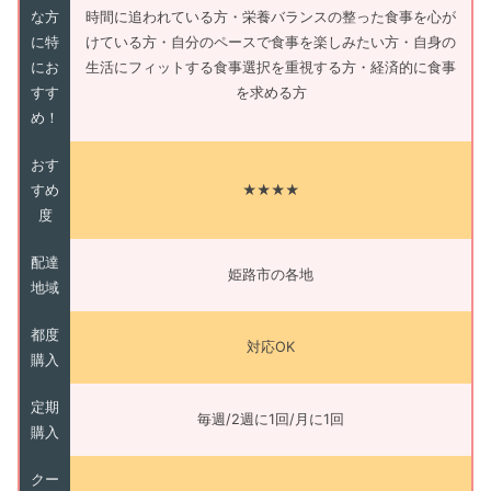
な方
時間に追われている方・栄養バランスの整った食事を心が
に特
けている方・自分のペースで食事を楽しみたい方・自身の
にお
生活にフィットする食事選択を重視する方・経済的に食事
すす
を求める方
め！
おす
すめ
★★★★
度
配達
姫路市の各地
地域
都度
対応OK
購入
定期
毎週/2週に1回/月に1回
購入
クー