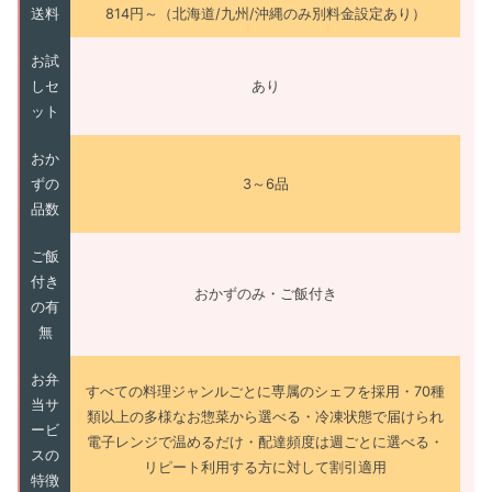
送料
814円～（北海道/九州/沖縄のみ別料金設定あり）
お試
しセ
あり
ット
おか
ずの
3～6品
品数
ご飯
付き
おかずのみ・ご飯付き
の有
無
お弁
すべての料理ジャンルごとに専属のシェフを採用・70種
当サ
類以上の多様なお惣菜から選べる・冷凍状態で届けられ
ービ
電子レンジで温めるだけ・配達頻度は週ごとに選べる・
スの
リピート利用する方に対して割引適用
特徴