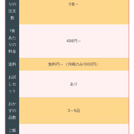
りの
5食～
注文
数
1食
あた
498円～
りの
料金
送料
無料円～（沖縄のみ1000円）
お試
しセ
あり
ット
おか
ずの
3～6品
品数
ご飯