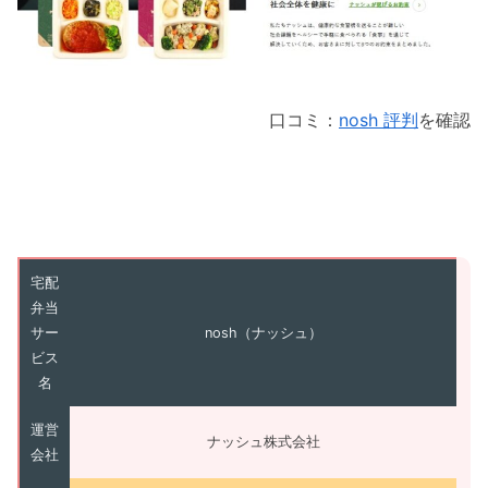
口コミ：
nosh 評判
を確認
宅配
弁当
サー
nosh（ナッシュ）
ビス
名
運営
ナッシュ株式会社
会社