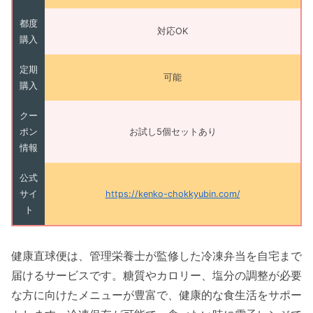
都度
対応OK
購入
定期
可能
購入
クー
ポン
お試し5個セットあり
情報
公式
サイ
https://kenko-chokkyubin.com/
ト
健康直球便は、管理栄養士が監修した冷凍弁当を自宅まで
届けるサービスです。糖質やカロリー、塩分の調整が必要
な方に向けたメニューが豊富で、健康的な食生活をサポー