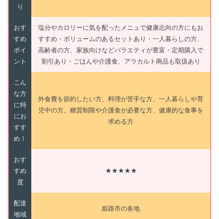
り
おす
塩分やカロリーに気を配ったメニュで健康志向の方にもお
すめ
すすめ・ボリュームのあるセットあり・一人暮らしの方、
ポイ
高齢者の方、家族向けなどバラエティが豊富・定期購入で
ント
割引あり・ごはんや介護食、アラカルト商品も取扱あり
こん
な方
外食費を節約したい方、料理が苦手な方、一人暮らしや育
に特
児中の方、糖質制限や介護食が必要な方、健康的な食事を
にお
求める方
すす
め！
おす
すめ
★★★★★
度
配達
姫路市の各地
地域