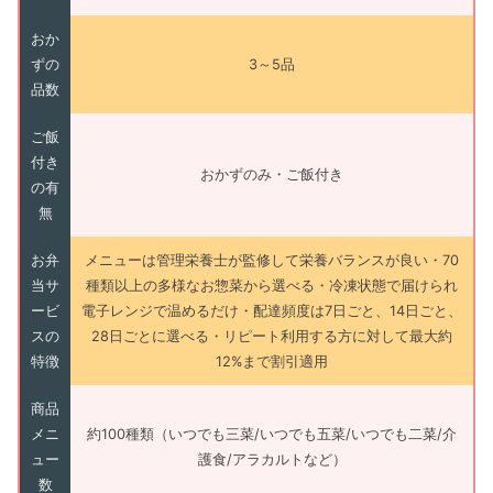
おか
ずの
3～5品
品数
ご飯
付き
おかずのみ・ご飯付き
の有
無
お弁
メニューは管理栄養士が監修して栄養バランスが良い・70
当サ
種類以上の多様なお惣菜から選べる・冷凍状態で届けられ
ービ
電子レンジで温めるだけ・配達頻度は7日ごと、14日ごと、
スの
28日ごとに選べる・リピート利用する方に対して最大約
特徴
12%まで割引適用
商品
メニ
約100種類（いつでも三菜/いつでも五菜/いつでも二菜/介
ュー
護食/アラカルトなど）
数