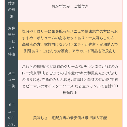
付き
おかずのみ・ご飯付き
の有
無
お弁
塩分やカロリーに気を配ったメニュで健康志向の方にもお
当サ
すすめ・ボリュームのあるセットあり・一人暮らしの方、
ービ
高齢者の方、家族向けなどバラエティが豊富・定期購入で
スの
割引あり・ごはんや介護食、アラカルト商品も取扱あり
特徴
さわらの味噌がけ/鶏肉のクリーム煮/チキン南蛮/さばのカ
メニ
レー焼き/豚肉とごぼうの甘辛煮/ホキの和風あんかけ/ぶり
ュー
の照り焼き/赤魚のみりん焼き/厚揚げと白菜の炒め物/牛肉
一例
とピーマンのオイスターソース など全ジャンルで合計100
種類以上
メニ
ュー
のこ
美味しさ、宅配弁当の最安価格帯で購入可能
だわ