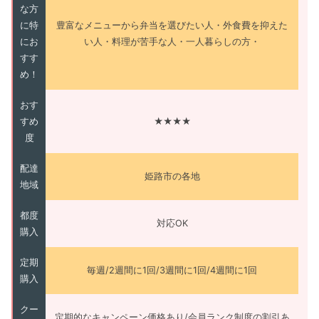
な方
に特
豊富なメニューから弁当を選びたい人・外食費を抑えた
にお
い人・料理が苦手な人・一人暮らしの方・
すす
め！
おす
すめ
★★★★
度
配達
姫路市の各地
地域
都度
対応OK
購入
定期
毎週/2週間に1回/3週間に1回/4週間に1回
購入
クー
定期的なキャンペーン価格あり/会員ランク制度の割引あ