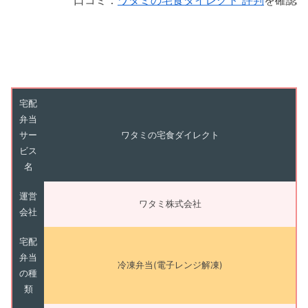
口コミ：
ワタミの宅食ダイレクト 評判
を確認
宅配
弁当
サー
ワタミの宅食ダイレクト
ビス
名
運営
ワタミ株式会社
会社
宅配
弁当
冷凍弁当(電子レンジ解凍)
の種
類