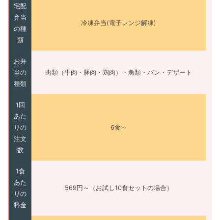
宅配
弁当
冷凍弁当(電子レンジ解凍)
の種
類
お弁
当の
肉類（牛肉・豚肉・鶏肉）・魚類・パン・デザート
種類
1回
あた
りの
6食～
注文
数
1食
あた
569円～（お試し10食セットの場合）
りの
料金