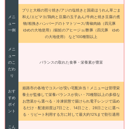
ブリと大根の照り焼き/アジの塩焼きと国産ほうれん草ごま
メニ
和え/エビマヨ/鶏肉と豆腐の玉子あん/牛肉と焼き豆腐の煮
ュー
物/粗挽きハンバーグのトマトソース/青椒肉絲（四元豚
一例
ゆめの大地使用）/銀鮭のアヒージョ/酢豚（四元豚 ゆめ
の大地使用） など100種類以上
メニ
ュー
のこ
バランスの取れた食事・栄養素が豊富
だわ
り
姫路市の各地でコスパが安い宅配弁当！メニューは管理栄
おす
養士が監修して栄養バランスが良い・70種類以上の多様な
すめ
お惣菜から選べる・冷凍状態で届けられ電子レンジで温め
ポイ
るだけ・配達頻度は7日ごと、14日ごと、28日ごとに選べ
ント
る・リピート利用する方に対して最大約12%まで割引適用
こん