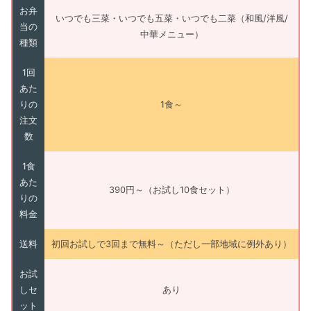
お弁
いつでも三菜・いつでも五菜・いつでも二菜（和風/洋風/
当の
中華メニュー）
種類
1回
あた
りの
1食～
注文
数
1食
あた
390円～（お試し10食セット）
りの
料金
送料
初回お試しで3回まで無料～（ただし一部地域に例外あり）
お試
しセ
あり
ット