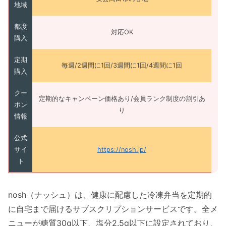
地域
都度
対応OK
購入
定期
毎週/2週間に1回/3週間に1回/4週間に1回
購入
クー
定期的なキャンペーン価格あり/会員ランク制度の割引あ
ポン
り
情報
公式
サイ
https://nosh.jp/
ト
nosh（ナッシュ）は、健康に配慮した冷凍弁当を定期的
に自宅まで届けるサブスクリプションサービスです。全メ
ニューが糖質30g以下、塩分2.5g以下に設定されており、