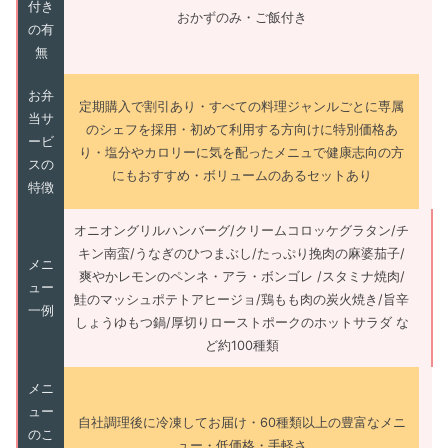
付き
おかずのみ・ご飯付き
の有
無
お弁
定期購入で割引あり・すべての料理ジャンルごとに専属
当サ
のシェフを採用・初めて利用する方向けに特別価格あ
ービ
り・塩分やカロリーに気を配ったメニュで健康志向の方
スの
にもおすすめ・ボリュームのあるセットあり
特徴
オニオングリルハンバーグ/クリームコロッケグラタン/チ
キン南蛮/うなぎのひつまぶし/たっぷり挽肉の麻婆茄子/
メニ
爽やかレモンのペンネ・アラ・ボンゴレ /スタミナ焼肉/
ュー
鮭のマッシュポテトアヒージョ/鶏もも肉の炭火焼き/旨辛
一例
しょうゆもつ鍋/厚切りローストポークのホットサラダ な
ど約100種類
メニ
ュー
自社調理後に冷凍してお届け・60種類以上の豊富なメニ
のこ
ュー・低価格・手軽さ