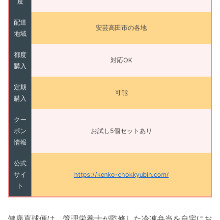
度
配達
安芸高田市の各地
地域
都度
対応OK
購入
定期
可能
購入
クー
ポン
お試し5個セットあり
情報
公式
サイ
https://kenko-chokkyubin.com/
ト
健康直球便は、管理栄養士が監修した冷凍弁当を自宅にお