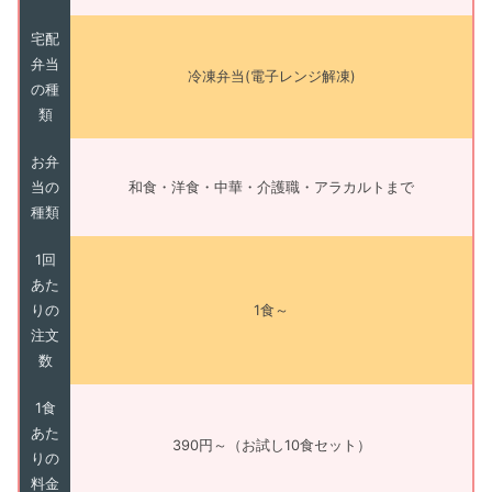
宅配
弁当
冷凍弁当(電子レンジ解凍)
の種
類
お弁
当の
和食・洋食・中華・介護職・アラカルトまで
種類
1回
あた
りの
1食～
注文
数
1食
あた
390円～（お試し10食セット）
りの
料金