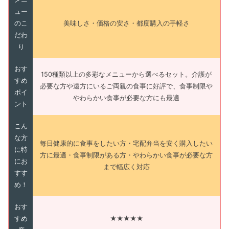
ュー
のこ
美味しさ・価格の安さ・都度購入の手軽さ
だわ
り
おす
150種類以上の多彩なメニューから選べるセット。介護が
すめ
必要な方や遠方にいるご両親の食事に好評で、食事制限や
ポイ
やわらかい食事が必要な方にも最適
ント
こん
な方
毎日健康的に食事をしたい方・宅配弁当を安く購入したい
に特
方に最適・食事制限がある方・やわらかい食事が必要な方
にお
まで幅広く対応
すす
め！
おす
すめ
★★★★★