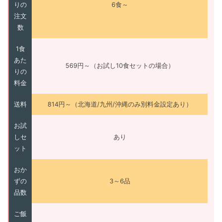
りの
6食～
注文
数
1食
あた
569円～（お試し10食セットの場合）
りの
料金
送料
814円～（北海道/九州/沖縄のみ別料金設定あり）
お試
しセ
あり
ット
おか
ずの
3～6品
品数
ご飯