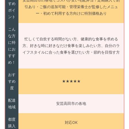
安芸高田市の各地でコスパが安い宅配弁当！定期購入で割
すめ
引あり・ご飯の追加可能・管理栄養士が監修したメニュ
ポイ
ー・初めて利用する方向けに特別価格あり
ント
こん
な方
忙しくて自炊する時間がない方、健康的な食事を求める
に特
方、好きな時に好きなだけ食事を楽しみたい方、自分のラ
にお
イフスタイルに合った食事を選びたい方・節約を目指す方
すす
め！
おす
すめ
★★★★★
度
配達
安芸高田市の各地
地域
都度
対応OK
購入