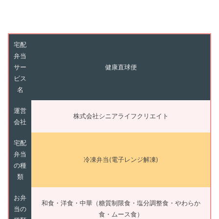
宅配
弁当
サー
健康直球便
ビス
名
運営
株式会社シニアライフクリエイト
会社
宅配
弁当
冷凍弁当(電子レンジ解凍)
の種
類
お弁
和食・洋食・中華（糖質制限食・塩分調整食・やわらか
当の
食・ムース食）