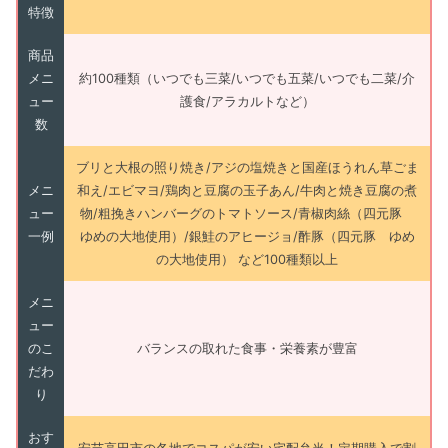
特徴
商品
メニ
約100種類（いつでも三菜/いつでも五菜/いつでも二菜/介
ュー
護食/アラカルトなど）
数
ブリと大根の照り焼き/アジの塩焼きと国産ほうれん草ごま
メニ
和え/エビマヨ/鶏肉と豆腐の玉子あん/牛肉と焼き豆腐の煮
ュー
物/粗挽きハンバーグのトマトソース/青椒肉絲（四元豚
一例
ゆめの大地使用）/銀鮭のアヒージョ/酢豚（四元豚 ゆめ
の大地使用） など100種類以上
メニ
ュー
のこ
バランスの取れた食事・栄養素が豊富
だわ
り
おす