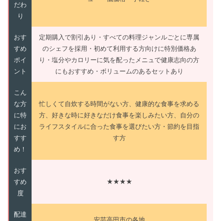
だわ
り
おす
定期購入で割引あり・すべての料理ジャンルごとに専属
すめ
のシェフを採用・初めて利用する方向けに特別価格あ
ポイ
り・塩分やカロリーに気を配ったメニュで健康志向の方
ント
にもおすすめ・ボリュームのあるセットあり
こん
な方
忙しくて自炊する時間がない方、健康的な食事を求める
に特
方、好きな時に好きなだけ食事を楽しみたい方、自分の
にお
ライフスタイルに合った食事を選びたい方・節約を目指
すす
す方
め！
おす
すめ
★★★★
度
配達
安芸高田市の各地