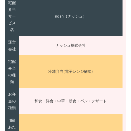
宅配
弁当
サー
nosh（ナッシュ）
ビス
名
運営
ナッシュ株式会社
会社
宅配
弁当
冷凍弁当(電子レンジ解凍)
の種
類
お弁
当の
和食・洋食・中華・朝食・パン・デザート
種類
1回
あた