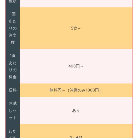
種類
1回
あた
りの
5食～
注文
数
1食
あた
498円～
りの
料金
送料
無料円～（沖縄のみ1000円）
お試
しセ
あり
ット
おか
ずの
3～6品