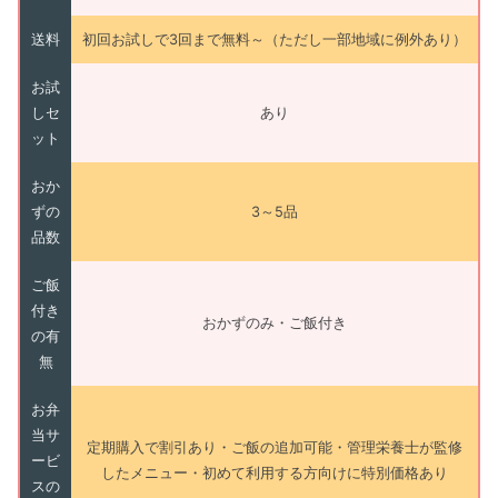
送料
初回お試しで3回まで無料～（ただし一部地域に例外あり）
お試
しセ
あり
ット
おか
ずの
3～5品
品数
ご飯
付き
おかずのみ・ご飯付き
の有
無
お弁
当サ
定期購入で割引あり・ご飯の追加可能・管理栄養士が監修
ービ
したメニュー・初めて利用する方向けに特別価格あり
スの