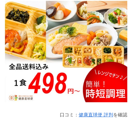
口コミ：
健康直球便 評判
を確認