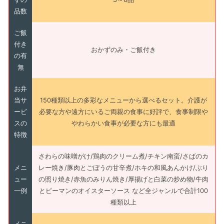
品数
ご飯
付き
おかずのみ・ご飯付き
の有
無
お弁
当サ
150種類以上の多彩なメニューから選べるセット。介護が
ービ
必要な方や遠方にいるご両親の食事に好評で、食事制限や
スの
やわらかい食事が必要な方にも最適
特徴
さわらの味噌がけ/鶏肉のクリーム煮/チキン南蛮/さばのカ
メニ
レー焼き/豚肉とごぼうの甘辛煮/ホキの和風あんかけ/ぶり
ュー
の照り焼き/赤魚のみりん焼き/厚揚げと白菜の炒め物/牛肉
一例
とピーマンのオイスターソース など全ジャンルで合計100
種類以上
メニ