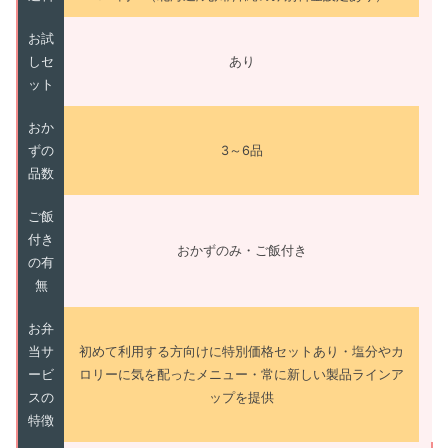
お試
しセ
あり
ット
おか
ずの
3～6品
品数
ご飯
付き
おかずのみ・ご飯付き
の有
無
お弁
当サ
初めて利用する方向けに特別価格セットあり・塩分やカ
ービ
ロリーに気を配ったメニュー・常に新しい製品ラインア
スの
ップを提供
特徴