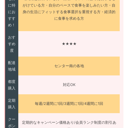
に特
がけている方・自分のペースで食事を楽しみたい方・自
にお
身の生活にフィットする食事選択を重視する方・経済的
すす
に食事を求める方
め！
おす
すめ
★★★★
度
配達
センター南の各地
地域
都度
対応OK
購入
定期
毎週/2週間に1回/3週間に1回/4週間に1回
購入
クー
定期的なキャンペーン価格あり/会員ランク制度の割引あ
ポン