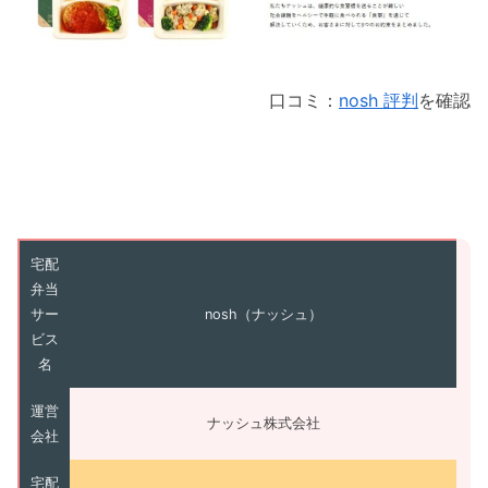
口コミ：
nosh 評判
を確認
宅配
弁当
サー
nosh（ナッシュ）
ビス
名
運営
ナッシュ株式会社
会社
宅配