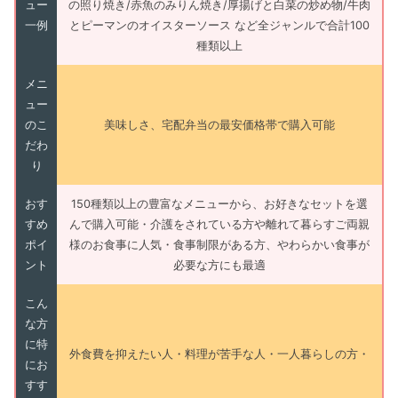
ュー
の照り焼き/赤魚のみりん焼き/厚揚げと白菜の炒め物/牛肉
一例
とピーマンのオイスターソース など全ジャンルで合計100
種類以上
メニ
ュー
のこ
美味しさ、宅配弁当の最安価格帯で購入可能
だわ
り
おす
150種類以上の豊富なメニューから、お好きなセットを選
すめ
んで購入可能・介護をされている方や離れて暮らすご両親
ポイ
様のお食事に人気・食事制限がある方、やわらかい食事が
ント
必要な方にも最適
こん
な方
に特
外食費を抑えたい人・料理が苦手な人・一人暮らしの方・
にお
すす