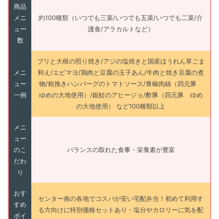
商品
メニ
約100種類（いつでも三菜/いつでも五菜/いつでも二菜/介
ュー
護食/アラカルトなど）
数
ブリと大根の照り焼き/アジの塩焼きと国産ほうれん草ごま
メニ
和え/エビマヨ/鶏肉と豆腐の玉子あん/牛肉と焼き豆腐の煮
ュー
物/粗挽きハンバーグのトマトソース/青椒肉絲（四元豚
一例
ゆめの大地使用）/銀鮭のアヒージョ/酢豚（四元豚 ゆめ
の大地使用） など100種類以上
メニ
ュー
のこ
バランスの取れた食事・栄養素が豊富
だわ
り
おす
センター南の各地でコスパが安い宅配弁当！初めて利用す
すめ
る方向けに特別価格セットあり・塩分やカロリーに気を配
ポイ