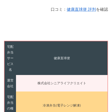
口コミ：
健康直球便 評判
を確認
宅配
弁当
サー
健康直球便
ビス
名
運営
株式会社シニアライフクリエイト
会社
宅配
弁当
冷凍弁当(電子レンジ解凍)
の種