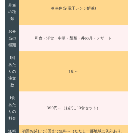
弁当
冷凍弁当(電子レンジ解凍)
の種
類
お弁
当の
和食・洋食・中華・麺類・丼の具・デザート
種類
1回
あた
りの
1食～
注文
数
1食
あた
390円～（お試し10食セット）
りの
料金
送料
初回お試しで3回まで無料～（ただし一部地域に例外あり）