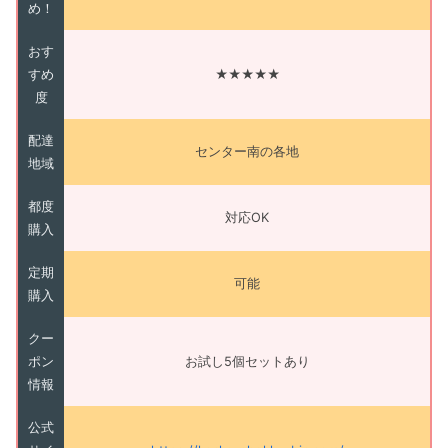
め！
おす
すめ
★★★★★
度
配達
センター南の各地
地域
都度
対応OK
購入
定期
可能
購入
クー
ポン
お試し5個セットあり
情報
公式