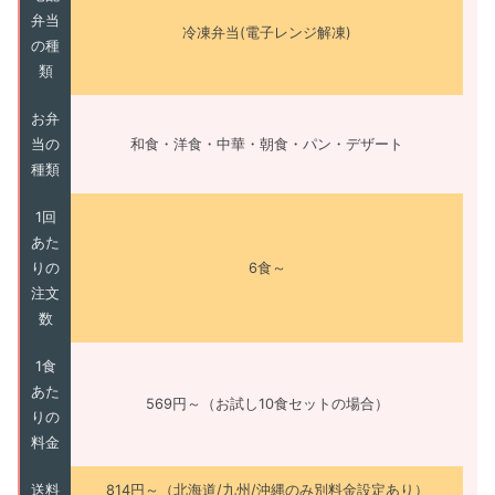
弁当
冷凍弁当(電子レンジ解凍)
の種
類
お弁
当の
和食・洋食・中華・朝食・パン・デザート
種類
1回
あた
りの
6食～
注文
数
1食
あた
569円～（お試し10食セットの場合）
りの
料金
送料
814円～（北海道/九州/沖縄のみ別料金設定あり）