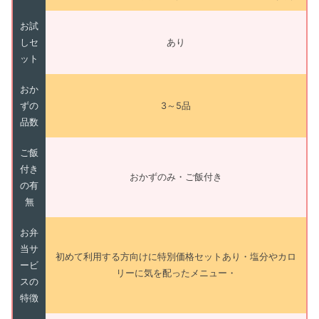
お試
しセ
あり
ット
おか
ずの
3～5品
品数
ご飯
付き
おかずのみ・ご飯付き
の有
無
お弁
当サ
初めて利用する方向けに特別価格セットあり・塩分やカロ
ービ
リーに気を配ったメニュー・
スの
特徴