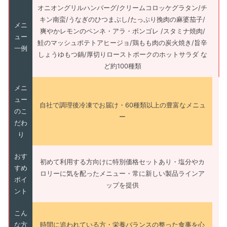
オニオングリルハンバーグ/クリームコロッケグラタン/チ
キン南蛮/うなぎのひつまぶし/たっぷり挽肉の麻婆茄子/
メニ
爽やかレモンのペンネ・アラ・ボンゴレ /スタミナ焼肉/
ュー
鮭のマッシュポテトアヒージョ/鶏もも肉の炭火焼き/旨辛
一例
しょうゆもつ鍋/厚切りローストポークのホットサラダ な
ど約100種類
メニ
ュー
自社で調理後冷凍でお届け・60種類以上の豊富なメニュ
のこ
ー
だわ
り
おす
初めて利用する方向けに特別価格セットあり・塩分やカ
すめ
ロリーに気を配ったメニュー・常に新しい製品ラインア
ポイ
ップを提供
ント
こん
な方
時間に追われている方・栄養バランスの整った食事を心