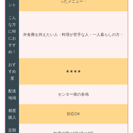
ったメニュー・
ント
こん
な方
に特
外食費を抑えたい人・料理が苦手な人・一人暮らしの方・
にお
すす
め！
おす
すめ
★★★★
度
配達
センター南の各地
地域
都度
対応OK
購入
定期