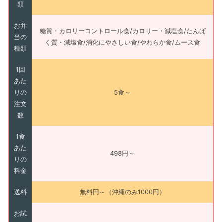
類
お弁
糖質・カロリーコントロール食/カロリー・減塩食/たんぱ
当の
く質・減塩食/消化にやさしい食/やわらか食/ムース食
種類
1回
あた
りの
5食～
注文
数
1食
あた
498円～
りの
料金
送料
無料円～（沖縄のみ1000円）
お試