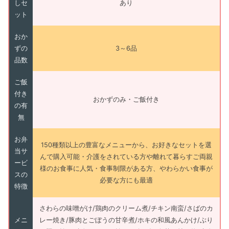
しセ
あり
ット
おか
ずの
3～6品
品数
ご飯
付き
おかずのみ・ご飯付き
の有
無
お弁
150種類以上の豊富なメニューから、お好きなセットを選
当サ
んで購入可能・介護をされている方や離れて暮らすご両親
ービ
様のお食事に人気・食事制限がある方、やわらかい食事が
スの
必要な方にも最適
特徴
さわらの味噌がけ/鶏肉のクリーム煮/チキン南蛮/さばのカ
メニ
レー焼き/豚肉とごぼうの甘辛煮/ホキの和風あんかけ/ぶり